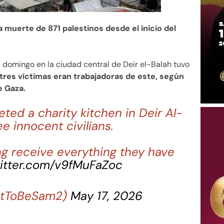
la muerte de 871 palestinos desde el inicio del
l domingo en la ciudad central de Deir el-Balah tuvo
 tres víctimas eran trabajadoras de este, según
e Gaza.
ted a charity kitchen in Deir Al-
ree innocent civilians.
ng receive everything they have
witter.com/v9fMuFaZoc
@IWantToBeSam2)
May 17, 2026