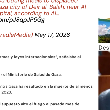
tributing meals to displaced
aza city of Deir al-Balah, near Al-
ital, according to Al…
.com/pJ8qpJP5Gg
CradleMedia)
May 17, 2026
Des
rmas y leyes internacionales”, señalaba el
r el Ministerio de Salud de Gaza.
ontra Gaza
ha resultado en la muerte de al menos
e 2023.
l supuesto alto el fuego el pasado mes de