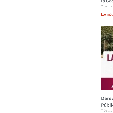
la Ca
7 de ma
Leer más
Derec
Públi
7 de ma