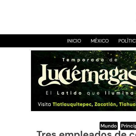
INICIO
MÉXICO
POLÍTI
Mundo
,
Princi
Tres empleados de 