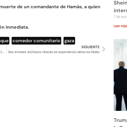
Shei
a muerte de un comandante de Hamás, a quien
inte
7 de ma
ón inmediata.
Leer más
aque
,
comedor comunitario
,
gaza
SIGUIENTE
Bolivia: Acuerdo con Mineros tras Violentas Protestas en La Paz
Dos aviones militares chocan en espectáculo aéreo en Idaho
Trump