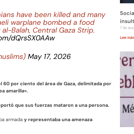
Socia
nians have been killed and many
aeli warplane bombed a food
insul
7 de ma
r al-Balah, Central Gaza Strip.
.com/dQrsSX0AAw
Leer más
uslims)
May 17, 2026
el 60 por ciento del área de Gaza, delimitada por
a amarilla».
 reportó que sus fuerzas mataron a una persona.
taba armada
y representaba una amenaza