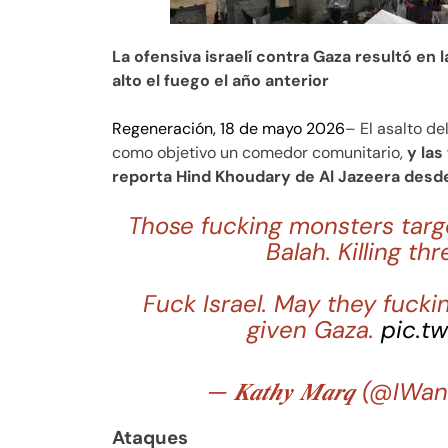
La ofensiva israelí contra Gaza resultó en 
alto el fuego el año anterior
Regeneración, 18 de mayo 2026
– El asalto de
como objetivo un comedor comunitario,
y las
reporta Hind Khoudary de Al Jazeera desd
Those fucking monsters targe
Balah. Killing th
Fuck Israel. May they fucki
given Gaza.
pic.t
— 𝑲𝒂𝒕𝒉𝒚 𝑴𝒂𝒓𝒒 (
Ataques