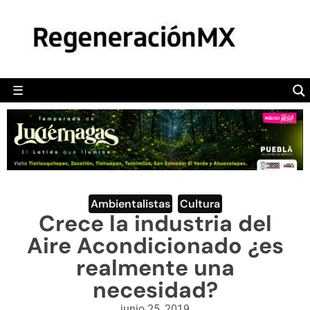
MÉXICO
POLÍTICA
MUNDO
☰
RegeneraciónMX
Sitio de noticias libre e independiente
CAMALEÓN
OPINIÓN
DEPORTES
ENGLISH SECTION
Ambientalistas
,
Cultura
Crece la industria del
VIDEOS
Aire Acondicionado ¿es
realmente una
necesidad?
junio 25, 2019