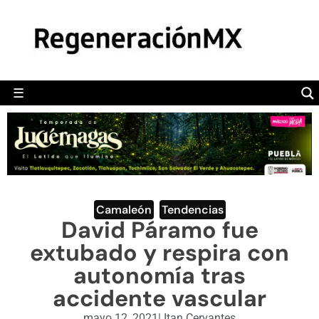
MÉXICO
POLÍTICA
MUNDO
☰
RegeneraciónMX
Sitio de noticias libre e independiente
CAMALEÓN
OPINIÓN
DEPORTES
ENGLISH SECTION
Camaleón
,
Tendencias
David Páramo fue
VIDEOS
extubado y respira con
autonomía tras
accidente vascular
mayo 12, 2021
|
Itan Cervantes