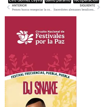
Ciro Gómez Leyva
,
david páramo
,
recuperación
ANTERIOR
SIGUIENTE
Pemex busca renegociar la compra de plantas de hidrógeno
Sacerdotes alemanes bendicen uniones homosexuales y desafían al Vaticano