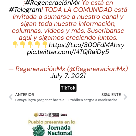
¡
#RegeneraciónMx
Ya está en
#Telegram
! TODA LA COMUNIDAD está
invitada a sumarse a nuestro canal y
sigan toda nuestra información,
columnas, videos y más. Suscríbanse
aquí y sigamos creciendo juntos.
https://t.co/300FdMAhxy
pic.twitter.com/I4TQRaiDy5
— RegeneraciónMx (@RegeneracionMx)
July 7, 2021
TikTok
ANTERIOR
SIGUIENTE
Lozoya logra posponer hasta abril la audiencia sobre Agronitrogenados
Prohíben cargos a condenados por violencia sexual, familiar o alimentaria