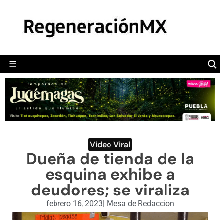
MÉXICO
POLÍTICA
MUNDO
☰
RegeneraciónMX
Sitio de noticias libre e independiente
CAMALEÓN
OPINIÓN
DEPORTES
ENGLISH SECTION
Video Viral
Dueña de tienda de la
VIDEOS
esquina exhibe a
deudores; se viraliza
febrero 16, 2023
|
Mesa de Redaccion