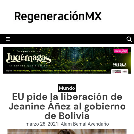
MÉXICO
POLÍTICA
MUNDO
☰
RegeneraciónMX
Sitio de noticias libre e independiente
CAMALEÓN
OPINIÓN
DEPORTES
ENGLISH SECTION
Mundo
EU pide la liberación de
VIDEOS
Jeanine Áñez al gobierno
de Bolivia
marzo 28, 2021
|
Alam Bernal Avendaño