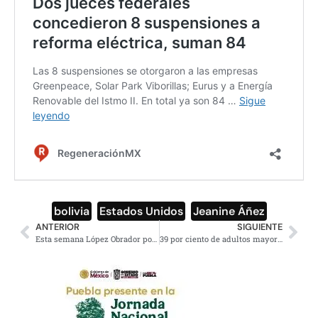
bolivia
,
Estados Unidos
,
Jeanine Áñez
ANTERIOR
SIGUIENTE
Esta semana López Obrador podría ser vacunado contra el Covid-19
39 por ciento de adultos mayores vacunados con primera dosis en CDMX