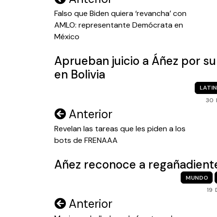
de
Falso que Biden quiera ‘revancha’ con
AMLO: representante Demócrata en
entradas
México
Aprueban juicio a Áñez por s
en Bolivia
LATI
30 
Navegación
Anterior
de
Revelan las tareas que les piden a los
bots de FRENAAA
entradas
Añez reconoce a regañadientes
MUNDO
19
Navegación
Anterior