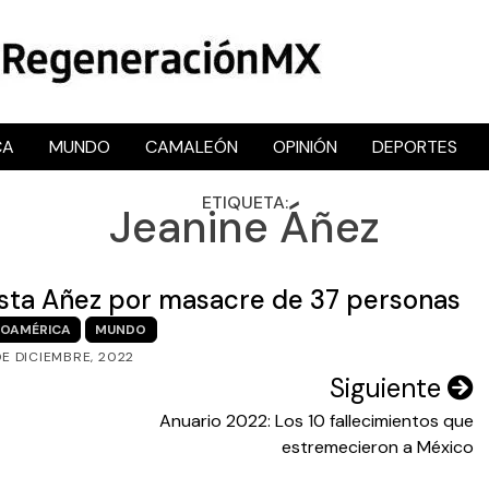
CA
MUNDO
CAMALEÓN
OPINIÓN
DEPORTES
RegeneraciónMX
Sitio de noticias libre e independiente
ETIQUETA:
Jeanine Áñez
lpista Añez por masacre de 37 personas
NOAMÉRICA
MUNDO
DE DICIEMBRE, 2022
Siguiente
Anuario 2022: Los 10 fallecimientos que
estremecieron a México