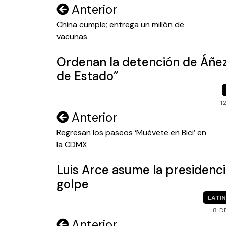
Navegación
Anterior
de
China cumple; entrega un millón de
vacunas
entradas
Ordenan la detención de Áñez 
de Estado”
1
Navegación
Anterior
de
Regresan los paseos ‘Muévete en Bici’ en
la CDMX
entradas
Luis Arce asume la presidencia
golpe
LATI
8 D
Navegación
Anterior