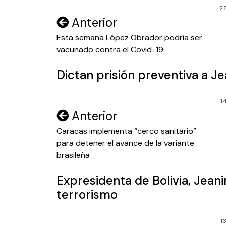
2
Navegación
Anterior
de
Esta semana López Obrador podría ser
vacunado contra el Covid-19
entradas
Dictan prisión preventiva a J
1
Navegación
Anterior
de
Caracas implementa “cerco sanitario”
para detener el avance de la variante
entradas
brasileña
Expresidenta de Bolivia, Jean
terrorismo
1