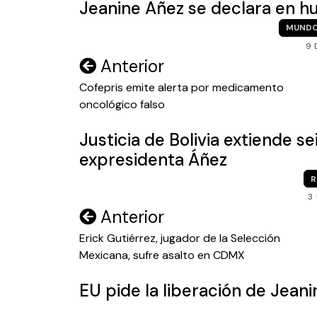
Jeanine Añez se declara en h
MUND
9 
Navegación
Anterior
de
Cofepris emite alerta por medicamento
oncológico falso
entradas
Justicia de Bolivia extiende s
expresidenta Áñez
R
3
Navegación
Anterior
de
Erick Gutiérrez, jugador de la Selección
Mexicana, sufre asalto en CDMX
entradas
EU pide la liberación de Jeani