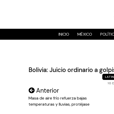
Skip
to
content
INICIO
MÉXICO
POLÍTI
Bolivia: Juicio ordinario a go
LATI
10 
Navegación
Anterior
de
Masa de aire frío refuerza bajas
temperaturas y lluvias, protéjase
entradas