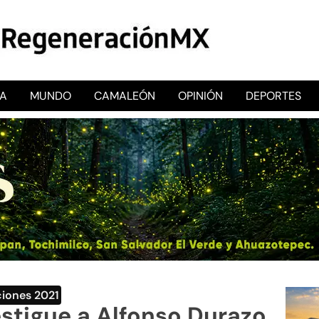
CA
MUNDO
CAMALEÓN
OPINIÓN
DEPORTES
RegeneraciónMX
Sitio de noticias libre e independiente
ciones 2021
estigue a Alfonso Durazo