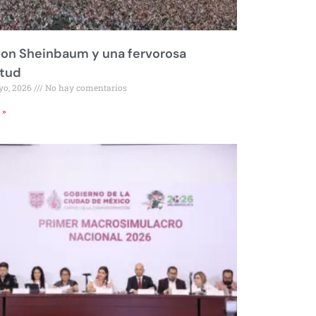
on Sheinbaum y una fervorosa
itud
yo, 2026
No hay comentarios
 »