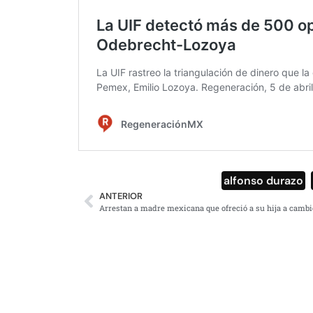
alfonso durazo
,
ANTERIOR