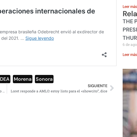
Leer más
Rel
THE 
PRES
THUR
6 de ago
Leer más
DEA
,
Morena
,
Sonora
SIGUIENTE
Arrestan a madre mexicana que ofreció a su hija a cambio de efectivo en Facebook
Loret responde a AMLO: estoy listo para el «showcito”, dice