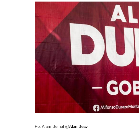
Po: Alam Bernal @
AlamBeav