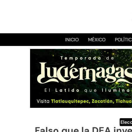
INICIO
MÉXICO
POLÍTI
Elec
Falso que la DEA inv