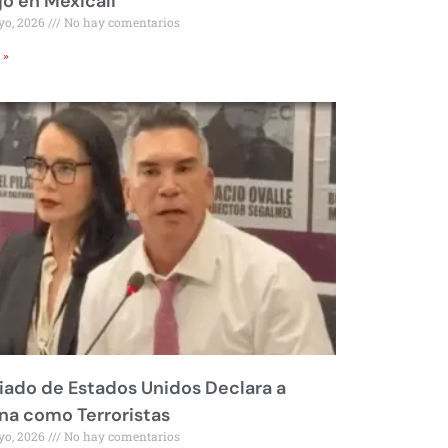
jo en Mexicali
yo, 2026
No hay comentarios
 »
liado de Estados Unidos Declara a
a como Terroristas
yo, 2026
No hay comentarios