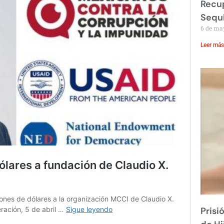
Recup
Sequ
6 de ma
Leer más
Prisi