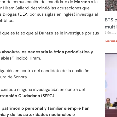
ador de comunicación del candidato de
Morena
a la
r Hiram Sallard, desmintió las acusaciones que
e Drogas
(
DEA
, por sus siglas en inglés) investiga al
BTS c
tráfico.
mult
 que es falso que al
Durazo
se le investigue por sus
6 de ma
Leer más
absoluta, es necesaria la ética periodística y
cables”,
indicó Hiram.
tigación en contra del candidato de la coalición
ura de Sonora.
 existido ninguna investigación en contra del
rotección Ciudadana
(
SSPC
).
u patrimonio personal y familiar siempre han
nía y de las autoridades nacionales e