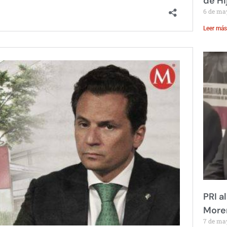
de Hi
6 de ma
Leer más
PRI a
Moren
7 de ma