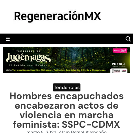
MÉXICO
POLÍTICA
MUNDO
☰
RegeneraciónMX
Sitio de noticias libre e independiente
CAMALEÓN
OPINIÓN
DEPORTES
ENGLISH SECTION
Tendencias
Hombres encapuchados
VIDEOS
encabezaron actos de
violencia en marcha
feminista: SSPC-CDMX
marzo 8, 2021
|
Alam Bernal Avendaño