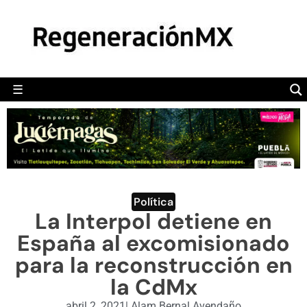
MÉXICO
POLÍTICA
MUNDO
☰
RegeneraciónMX
Sitio de noticias libre e independiente
CAMALEÓN
OPINIÓN
DEPORTES
ENGLISH SECTION
Política
La Interpol detiene en
VIDEOS
España al excomisionado
para la reconstrucción en
la CdMx
abril 2, 2021
|
Alam Bernal Avendaño