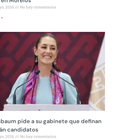
 en Morelos
yo, 2026
No hay comentarios
 »
baum pide a su gabinete que definan
rán candidatos
yo, 2026
No hay comentarios