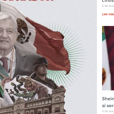
Linos
6 de ma
Leer más
Shein
si se
6 de ma