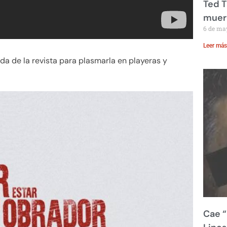
Ted T
muere
6 de ma
Leer más
tada de la revista para plasmarla en playeras y
Cae “