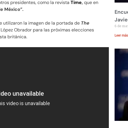
tros presidentes, como la revista
Time
,
que en
de México”.
Encue
Javie
 utilizaron la imagen de la portada de
The
6 de ma
López Obrador para las próximas elecciones
Leer más
sta británica.