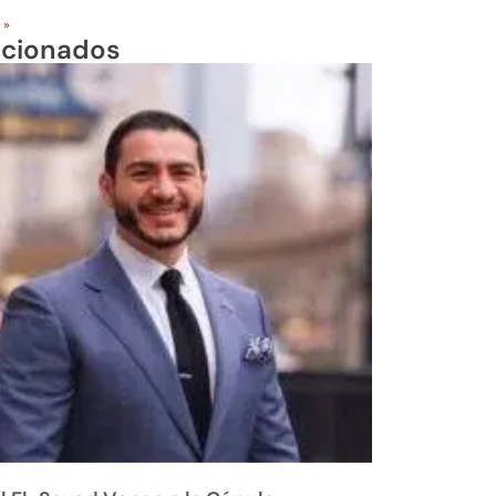
 »
acionados