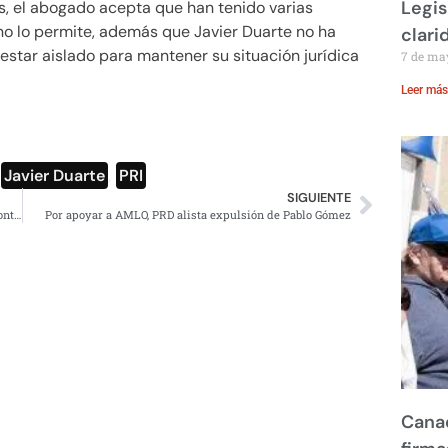
Legis
s, el abogado acepta que han tenido varias
 no lo permite, además que Javier Duarte no ha
clari
estar aislado para mantener su situación jurídica
7 de ma
Leer más
,
Javier Duarte
,
PRI
SIGUIENTE
Corte de EU autoriza a Gloria Trevi continuar demanda contra TV Azteca
Por apoyar a AMLO, PRD alista expulsión de Pablo Gómez
Canad