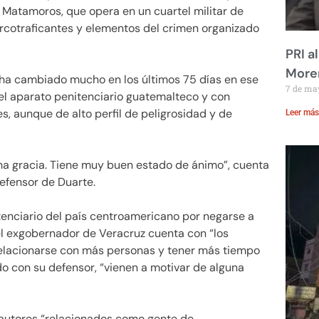
 Matamoros, que opera en un cuartel militar de
arcotraficantes y elementos del crimen organizado
PRI a
Moren
te ha cambiado mucho en los últimos 75 días en ese
7 de ma
 el aparato penitenciario guatemalteco y con
, aunque de alto perfil de peligrosidad y de
Leer más
na gracia. Tiene muy buen estado de ánimo”, cuenta
efensor de Duarte.
tenciario del país centroamericano por negarse a
el exgobernador de Veracruz cuenta con “los
elacionarse con más personas y tener más tiempo
do con su defensor, “vienen a motivar de alguna
autores “relacionados como gente de