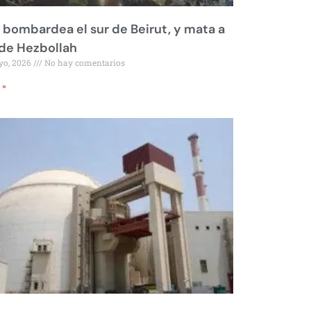
l bombardea el sur de Beirut, y mata a
 de Hezbollah
yo, 2026
No hay comentarios
 »