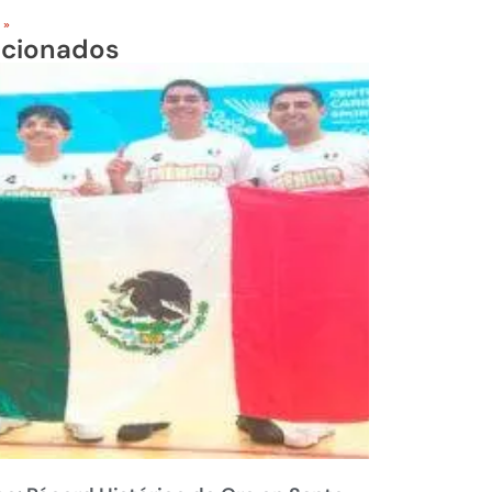
 »
acionados