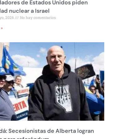
ladores de Estados Unidos piden
dad nuclear a Israel
yo, 2026
No hay comentarios
 »
á: Secesionistas de Alberta logran