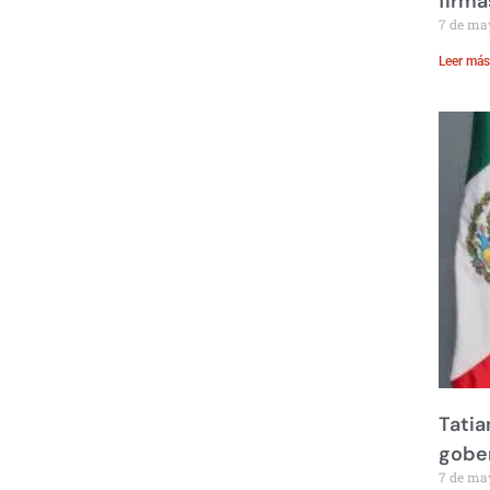
firma
7 de ma
Leer más
Tatia
gobe
7 de ma