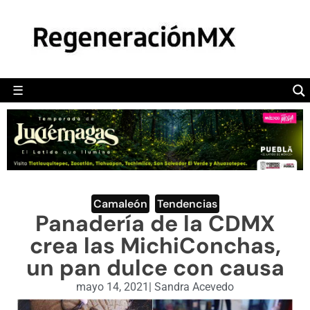
MÉXICO
POLÍTICA
MUNDO
☰
RegeneraciónMX
Sitio de noticias libre e independiente
CAMALEÓN
OPINIÓN
DEPORTES
ENGLISH SECTION
Camaleón
,
Tendencias
Panadería de la CDMX
VIDEOS
crea las MichiConchas,
un pan dulce con causa
mayo 14, 2021
|
Sandra Acevedo