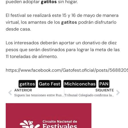
pueden adoptar
gatitos
sin hogar.
El festival se realizará este 15 y 16 de mayo de manera
virtual, los amantes de los
gatitos
podrán disfrutarlo
desde casa.
Los interesados deberán aportar un donativo de diez
pesos que serán destinados para lograr la meta de las
11 toneladas de alimento.
https://www.facebook.com/Gatofest.oficial/posts/5688
gatitos
,
Gato Fest
,
Michiconchas
,
PAN
ANTERIOR
SIGUIENTE
Siguen las tensiones entre Rusia y EU; Moscú lo incluye en la lista de países “hostiles”
Tribunal Colegiado confirma la prohibición de glifosato en México