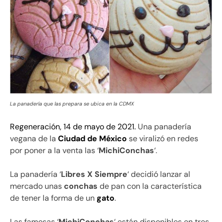
La panadería que las prepara se ubica en la CDMX
Regeneración, 14 de mayo de 2021.
Una panadería
vegana de la
Ciudad de México
se viralizó en redes
por poner a la venta las ‘
MichiConchas
‘.
La panadería ‘
Libres X Siempre
‘ decidió lanzar al
mercado unas
conchas
de pan con la característica
de tener la forma de un
gato
.
Las famosas ‘
MichiConchas
‘ están disponibles en tres