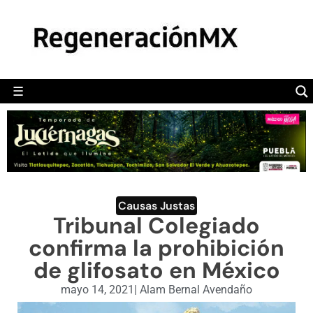
MÉXICO
POLÍTICA
MUNDO
☰
RegeneraciónMX
Sitio de noticias libre e independiente
CAMALEÓN
OPINIÓN
DEPORTES
ENGLISH SECTION
Causas Justas
Tribunal Colegiado
VIDEOS
confirma la prohibición
de glifosato en México
mayo 14, 2021
|
Alam Bernal Avendaño