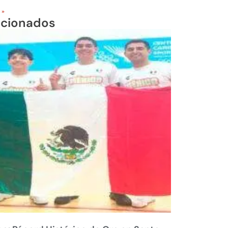
 »
acionados