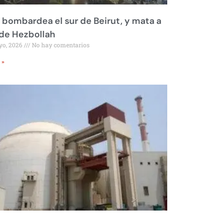
l bombardea el sur de Beirut, y mata a
 de Hezbollah
yo, 2026
No hay comentarios
 »