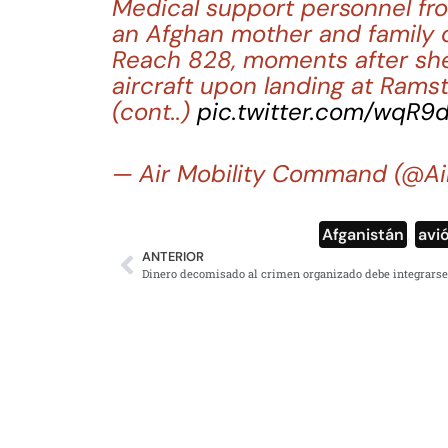
Medical support personnel fr
an Afghan mother and family off
Reach 828, moments after she
aircraft upon landing at Ramst
(cont..)
pic.twitter.com/wqR9
— Air Mobility Command (@A
Afganistán
,
avi
ANTERIOR