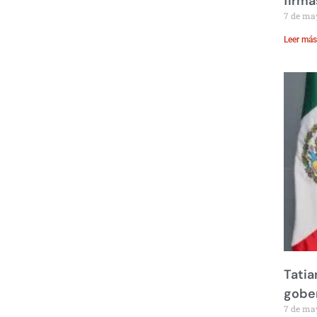
firma
7 de ma
Leer más
Tatia
gobe
7 de ma