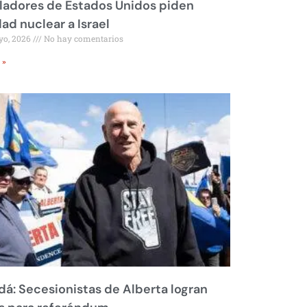
ladores de Estados Unidos piden
dad nuclear a Israel
yo, 2026
No hay comentarios
 »
á: Secesionistas de Alberta logran