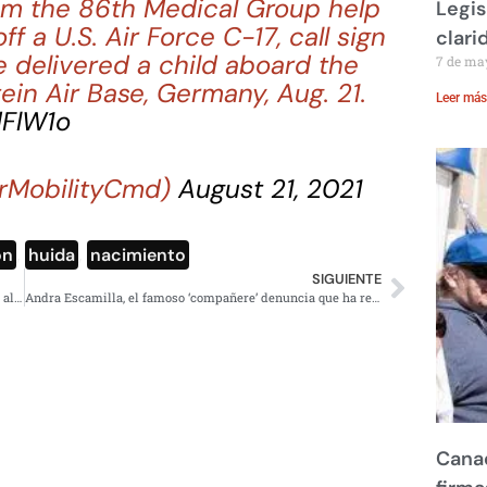
om the 86th Medical Group help
Legis
 a U.S. Air Force C-17, call sign
clari
 delivered a child aboard the
7 de ma
ein Air Base, Germany, Aug. 21.
Leer más
dFlW1o
irMobilityCmd)
August 21, 2021
ón
,
huida
,
nacimiento
SIGUIENTE
Dinero decomisado al crimen organizado debe integrarse al Indep y Tesofe: Santiago Nieto
Andra Escamilla, el famoso ‘compañere’ denuncia que ha recibido amenazas en redes sociales
Canad