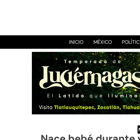
INICIO
MÉXICO
POLÍTI
Nace bebé durante v