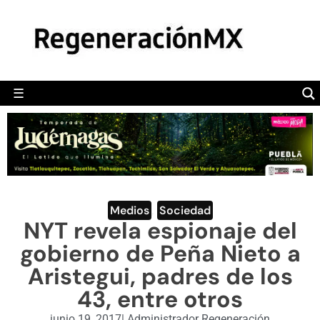
MÉXICO
POLÍTICA
MUNDO
☰
RegeneraciónMX
Sitio de noticias libre e independiente
CAMALEÓN
OPINIÓN
DEPORTES
ENGLISH SECTION
Medios
,
Sociedad
NYT revela espionaje del
VIDEOS
gobierno de Peña Nieto a
Aristegui, padres de los
43, entre otros
junio 19, 2017
|
Administrador Regeneración