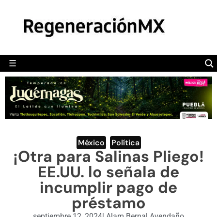
MÉXICO
POLÍTICA
MUNDO
☰
RegeneraciónMX
Sitio de noticias libre e independiente
CAMALEÓN
OPINIÓN
DEPORTES
ENGLISH SECTION
México
,
Política
¡Otra para Salinas Pliego!
VIDEOS
EE.UU. lo señala de
incumplir pago de
préstamo
septiembre 12, 2024
|
Alam Bernal Avendaño