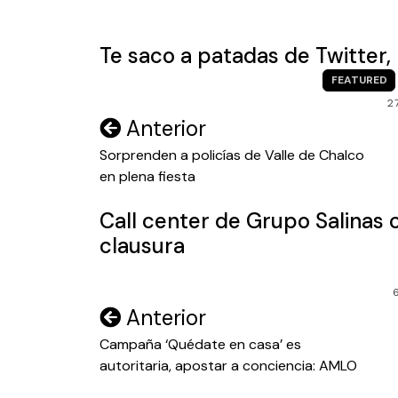
entradas
Te saco a patadas de Twitter, 
FEATURED
2
Navegación
Anterior
de
Sorprenden a policías de Valle de Chalco
en plena fiesta
entradas
Call center de Grupo Salinas 
clausura
Navegación
Anterior
de
Campaña ‘Quédate en casa’ es
autoritaria, apostar a conciencia: AMLO
entradas