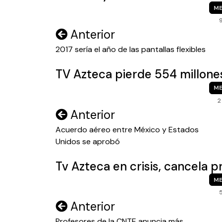
ME
Navegación
Anterior
de
2017 sería el año de las pantallas flexibles
entradas
TV Azteca pierde 554 millone
ME
2
Navegación
Anterior
de
Acuerdo aéreo entre México y Estados
Unidos se aprobó
entradas
Tv Azteca en crisis, cancela 
ME
Navegación
Anterior
Profesores de la CNTE anuncia más