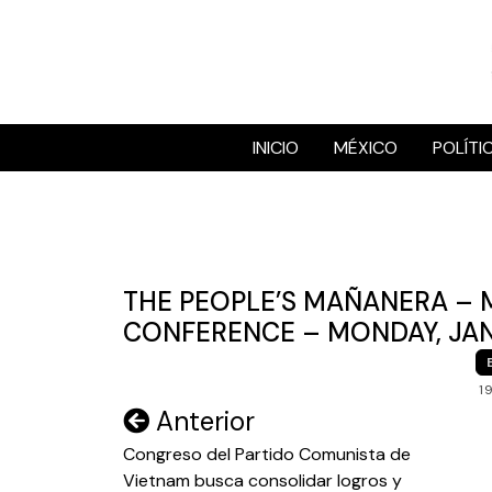
Skip
to
content
INICIO
MÉXICO
POLÍTI
THE PEOPLE’S MAÑANERA – 
CONFERENCE – MONDAY, JAN
1
Navegación
Anterior
de
Congreso del Partido Comunista de
Vietnam busca consolidar logros y