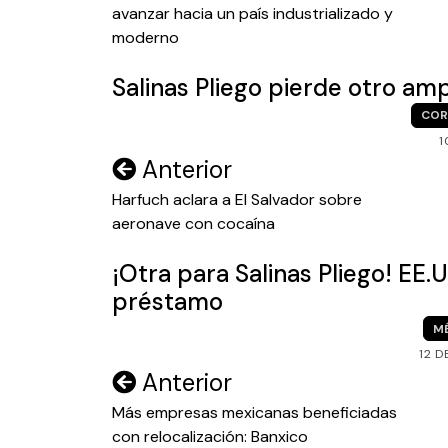
entradas
avanzar hacia un país industrializado y
moderno
Salinas Pliego pierde otro am
COR
1
Navegación
Anterior
de
Harfuch aclara a El Salvador sobre
aeronave con cocaína
entradas
¡Otra para Salinas Pliego! EE.
préstamo
M
12 D
Navegación
Anterior
de
Más empresas mexicanas beneficiadas
con relocalización: Banxico