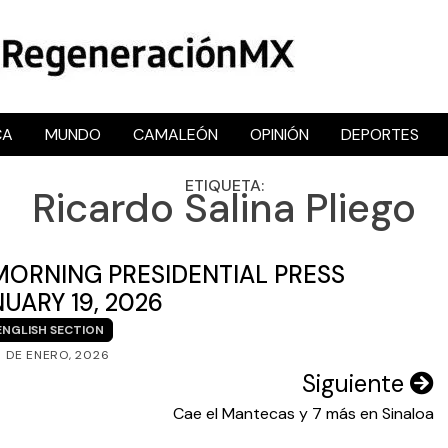
CA
MUNDO
CAMALEÓN
OPINIÓN
DEPORTES
RegeneraciónMX
Sitio de noticias libre e independiente
ETIQUETA:
Ricardo Salina Pliego
MORNING PRESIDENTIAL PRESS
UARY 19, 2026
ENGLISH SECTION
9 DE ENERO, 2026
Siguiente
Cae el Mantecas y 7 más en Sinaloa