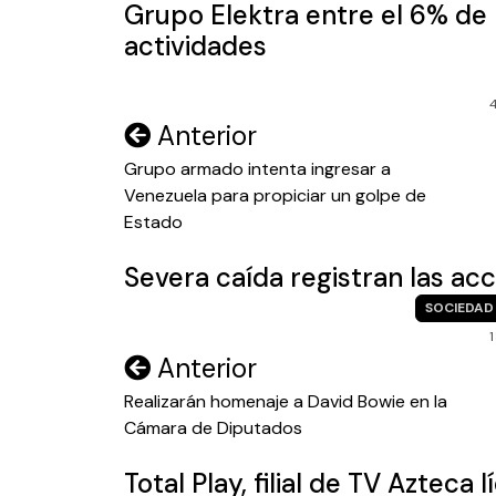
Grupo Elektra entre el 6% de
actividades
Navegación
Anterior
de
Grupo armado intenta ingresar a
Venezuela para propiciar un golpe de
entradas
Estado
Severa caída registran las ac
SOCIEDAD
Navegación
Anterior
de
Realizarán homenaje a David Bowie en la
Cámara de Diputados
entradas
Total Play, filial de TV Azteca