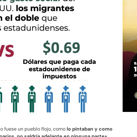
o fuese un pueblo flojo, como
lo pintaban y como
arios, no saldría adelante en ninguna parte».