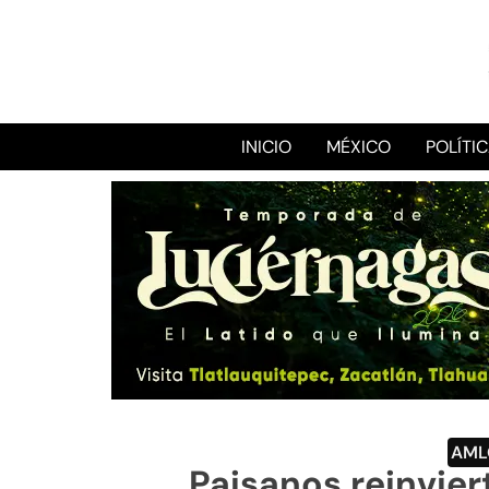
INICIO
MÉXICO
POLÍTI
AML
Paisanos reinvier