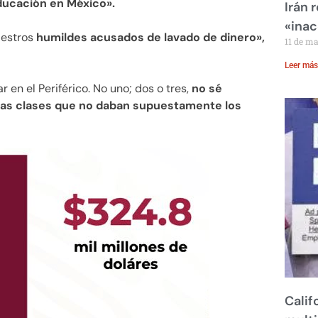
ducación en México».
Irán 
«inac
maestros
humildes acusados de lavado de dinero»,
11 de m
Leer más
 en el Periférico. No uno; dos o tres,
no sé
las clases que no daban supuestamente los
Calif