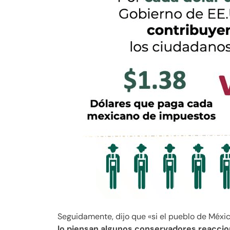
Seguidamente, dijo que «si el pueblo de Méxic
lo piensan algunos conservadores reaccion