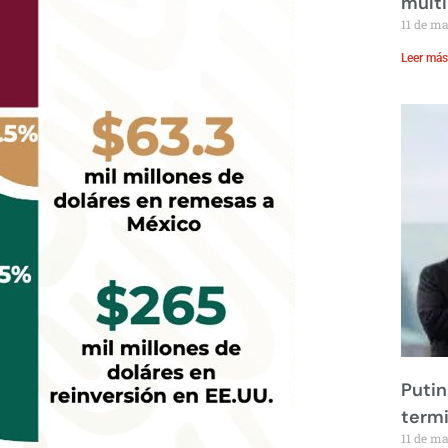
multi
11 de m
Leer más
Putin
term
11 de m