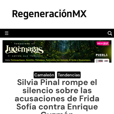
MÉXICO
POLÍTICA
MUNDO
☰
RegeneraciónMX
Sitio de noticias libre e independiente
CAMALEÓN
OPINIÓN
DEPORTES
ENGLISH SECTION
Camaleón
,
Tendencias
Silvia Pinal rompe el
VIDEOS
silencio sobre las
acusaciones de Frida
Sofía contra Enrique