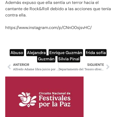
Además expuso que ella sentía un terror hacia el
cantante de Rock&Roll debido a las acciones que tenía
contra ella.
https://www.instagram.com/p/CNnO0sjsvHC/
Abuso
,
Alejandra
,
Enrique Guzmán
,
frida sofía
,
Guzmán
,
Silvia Pinal
ANTERIOR
SIGUIENTE
Alfredo Adame libra juicio por demanda del SAT
Departamento del Tesoro ofrece 5 mdd por líder del CJNG