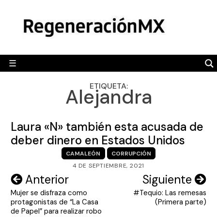
Skip
MÉXICO
to
content
POLÍTICA
MUNDO
☰
RegeneraciónMX
Sitio de noticias libre e independiente
CAMALEÓN
ETIQUETA:
Alejandra
OPINIÓN
DEPORTES
Laura «N» también esta acusada de
ENGLISH SECTION
deber dinero en Estados Unidos
CAMALEÓN
CORRUPCIÓN
VIDEOS
4 DE SEPTIEMBRE, 2021
Navegación
Anterior
Siguiente
Mujer se disfraza como
#Tequio: Las remesas
de
protagonistas de “La Casa
(Primera parte)
entradas
de Papel” para realizar robo