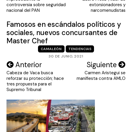
entradas
controversia sobre seguridad
extorsionadores y
nacional del PAN
narcomenudistas
Famosos en escándalos políticos y
sociales, nuevos concursantes de
Master Chef
CAMALEÓN
TENDENCIAS
30 DE JUNIO, 2021
Navegación
Anterior
Siguiente
Cabeza de Vaca busca
Carmen Aristegui se
de
reforzar su protección; hace
manifiesta contra AMLO
entradas
tres propuesta para el
Supremo Tribunal