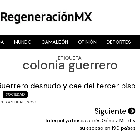
CA
MUNDO
CAMALEÓN
OPINIÓN
DEPORTES
RegeneraciónMX
Sitio de noticias libre e independiente
ETIQUETA:
colonia guerrero
Guerrero desnudo y cae del tercer piso
SOCIEDAD
 DE OCTUBRE, 2021
Siguiente
Interpol ya busca a Inés Gómez Mont y
su esposo en 190 países