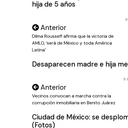
hija de 5 años
3
Navegación
Anterior
de
Dilma Rousseff afirma que la victoria de
AMLO, ‘será de México y toda América
entradas
Latina’
Desaparecen madre e hija men
5 
Navegación
Anterior
de
Vecinos convocan a marcha contra la
corrupción inmobiliaria en Benito Juárez
entradas
Ciudad de México: se desploma
(Fotos)