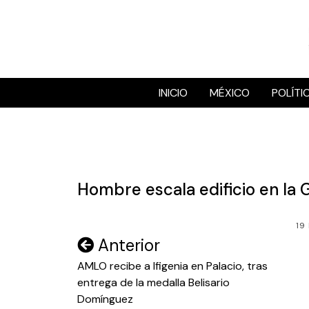
Skip
to
content
INICIO
MÉXICO
POLÍTI
Hombre escala edificio en la 
19
Navegación
Anterior
de
AMLO recibe a Ifigenia en Palacio, tras
entrega de la medalla Belisario
entradas
Domínguez