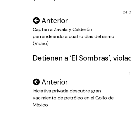
24 D
Navegación
Anterior
de
Captan a Zavala y Calderón
parrandeando a cuatro días del sismo
entradas
(Video)
Detienen a ‘El Sombras’, viol
Navegación
Anterior
de
Iniciativa privada descubre gran
yacimiento de petróleo en el Golfo de
entradas
México