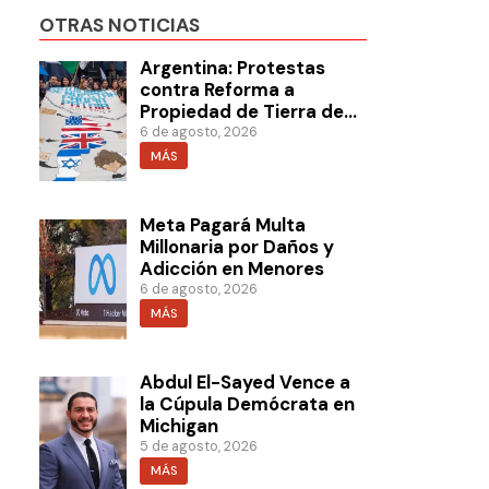
OTRAS NOTICIAS
Argentina: Protestas
contra Reforma a
Propiedad de Tierra de
Milei
6 de agosto, 2026
MÁS
Meta Pagará Multa
Millonaria por Daños y
Adicción en Menores
6 de agosto, 2026
MÁS
Abdul El-Sayed Vence a
la Cúpula Demócrata en
Michigan
5 de agosto, 2026
MÁS