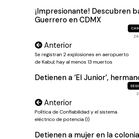
¡Impresionante! Descubren ba
Guerrero en CDMX
CA
26
Navegación
Anterior
de
Se registran 2 explosiones en aeropuerto
de Kabul; hay al menos 13 muertos
entradas
Detienen a ‘El Junior’, herman
SEG
2
Navegación
Anterior
de
Política de Confiabilidad y el sistema
eléctrico de potencia (I)
entradas
Detienen a mujer en la colonia