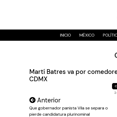
Skip
to
content
INICIO
MÉXICO
POLÍTI
Martí Batres va por comedor
CDMX
C
2
Navegación
Anterior
de
Que gobernador panista Vila se separa o
pierde candidatura plurinominal