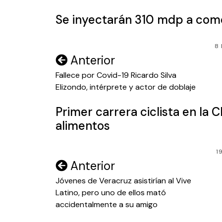
entradas
Se inyectarán 310 mdp a com
8 
Navegación
Anterior
de
Fallece por Covid-19 Ricardo Silva
Elizondo, intérprete y actor de doblaje
entradas
Primer carrera ciclista en la
alimentos
1
Navegación
Anterior
de
Jóvenes de Veracruz asistirían al Vive
Latino, pero uno de ellos mató
entradas
accidentalmente a su amigo