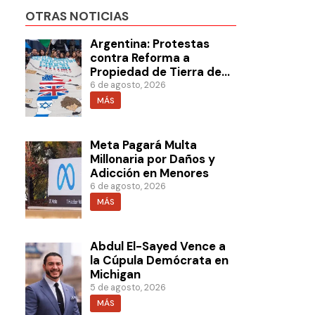
OTRAS NOTICIAS
Argentina: Protestas
contra Reforma a
Propiedad de Tierra de
Milei
6 de agosto, 2026
MÁS
Meta Pagará Multa
Millonaria por Daños y
Adicción en Menores
6 de agosto, 2026
MÁS
Abdul El-Sayed Vence a
la Cúpula Demócrata en
Michigan
5 de agosto, 2026
MÁS