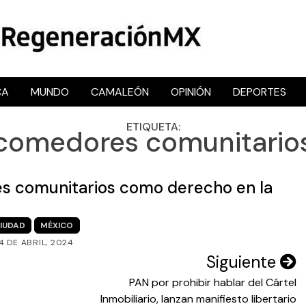
CA
MUNDO
CAMALEÓN
OPINIÓN
DEPORTES
RegeneraciónMX
Sitio de noticias libre e independiente
ETIQUETA:
comedores comunitario
es comunitarios como derecho en la
IUDAD
MÉXICO
4 DE ABRIL, 2024
Siguiente
PAN por prohibir hablar del Cártel
Inmobiliario, lanzan manifiesto libertario