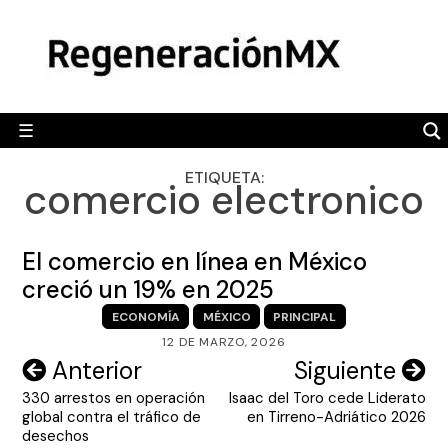
Skip
MÉXICO
to
content
POLÍTICA
MUNDO
☰
RegeneraciónMX
Sitio de noticias libre e independiente
CAMALEÓN
ETIQUETA:
comercio electronico
OPINIÓN
DEPORTES
El comercio en línea en México
ENGLISH SECTION
creció un 19% en 2025
ECONOMÍA
MÉXICO
PRINCIPAL
VIDEOS
12 DE MARZO, 2026
Navegación
Anterior
Siguiente
330 arrestos en operación
Isaac del Toro cede Liderato
de
global contra el tráfico de
en Tirreno-Adriático 2026
entradas
desechos