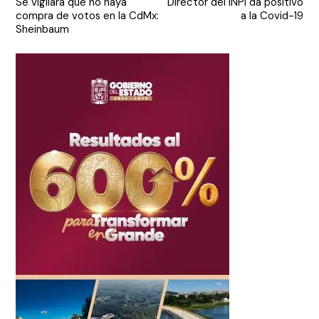
Se vigilará que no haya
Director del INPI da positivo
de
compra de votos en la CdMx:
a la Covid-19
entradas
Sheinbaum