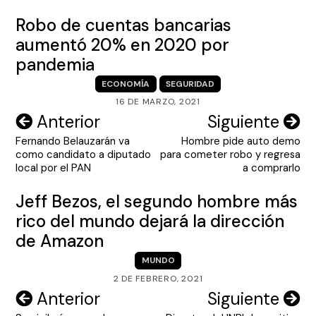
Robo de cuentas bancarias
aumentó 20% en 2020 por
pandemia
ECONOMÍA
SEGURIDAD
16 DE MARZO, 2021
Navegación
Anterior
Siguiente
Fernando Belauzarán va
Hombre pide auto demo
de
como candidato a diputado
para cometer robo y regresa
entradas
local por el PAN
a comprarlo
Jeff Bezos, el segundo hombre más
rico del mundo dejará la dirección
de Amazon
MUNDO
2 DE FEBRERO, 2021
Navegación
Anterior
Siguiente