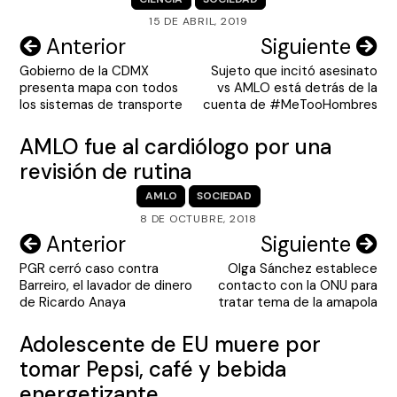
15 DE ABRIL, 2019
Navegación
Anterior
Siguiente
Gobierno de la CDMX
Sujeto que incitó asesinato
de
presenta mapa con todos
vs AMLO está detrás de la
entradas
los sistemas de transporte
cuenta de #MeTooHombres
AMLO fue al cardiólogo por una
revisión de rutina
AMLO
SOCIEDAD
8 DE OCTUBRE, 2018
Navegación
Anterior
Siguiente
PGR cerró caso contra
Olga Sánchez establece
de
Barreiro, el lavador de dinero
contacto con la ONU para
entradas
de Ricardo Anaya
tratar tema de la amapola
Adolescente de EU muere por
tomar Pepsi, café y bebida
energetizante