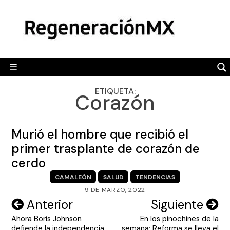
Skip
MÉXICO
to
content
POLÍTICA
MUNDO
☰
RegeneraciónMX
Sitio de noticias libre e independiente
CAMALEÓN
ETIQUETA:
Corazón
OPINIÓN
DEPORTES
Murió el hombre que recibió el
ENGLISH SECTION
primer trasplante de corazón de
cerdo
VIDEOS
CAMALEÓN
SALUD
TENDENCIAS
9 DE MARZO, 2022
Navegación
Anterior
Siguiente
Ahora Boris Johnson
En los pinochines de la
de
defiende la independencia
semana: Reforma se lleva el