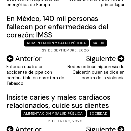
entradas
energética de Europa
primer lugar
En México, 140 mil personas
fallecen por enfermedades del
corazón: IMSS
ALIMENTACIÓN Y SALUD PÚBLICA
SALUD
29 DE SEPTIEMBRE, 2020
Navegación
Anterior
Siguiente
Fallecen cuatro en
Redes critican hipocresía de
de
accidente de pipa con
Calderón quien se dice en
entradas
combustible en carretera de
contra de la violencia
Tabasco
Insiste caries y males cardiacos
relacionados, cuide sus dientes
ALIMENTACIÓN Y SALUD PÚBLICA
SOCIEDAD
5 DE ENERO, 2020
Navegación
Anterior
Siguiente