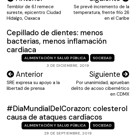
Temblor de 6.1 remece
Se prevé incremento de la
de
sureste, epicentro Ciudad
temperatura, frente frío 26
entradas
Hidalgo, Oaxaca
en el Caribe
Cepillado de dientes: menos
bacterias, menos inflamación
cardiaca
ALIMENTACIÓN Y SALUD PÚBLICA
SOCIEDAD
3 DE DICIEMBRE, 2019
Navegación
Anterior
Siguiente
SRE expresa su apoyo a la
Por unanimidad, aprueban
de
libertad de prensa
delito de acoso cibernético
entradas
en CDMX
#DiaMundialDelCorazon: colesterol
causa de ataques cardíacos
ALIMENTACIÓN Y SALUD PÚBLICA
SOCIEDAD
29 DE SEPTIEMBRE, 2019