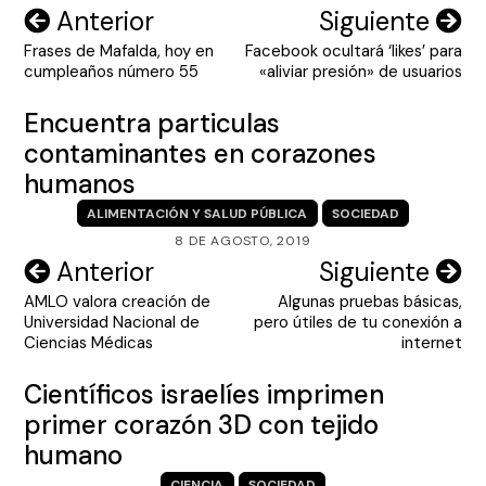
Navegación
Anterior
Siguiente
Frases de Mafalda, hoy en
Facebook ocultará ‘likes’ para
de
cumpleaños número 55
«aliviar presión» de usuarios
entradas
Encuentra particulas
contaminantes en corazones
humanos
ALIMENTACIÓN Y SALUD PÚBLICA
SOCIEDAD
8 DE AGOSTO, 2019
Navegación
Anterior
Siguiente
AMLO valora creación de
Algunas pruebas básicas,
de
Universidad Nacional de
pero útiles de tu conexión a
entradas
Ciencias Médicas
internet
Científicos israelíes imprimen
primer corazón 3D con tejido
humano
CIENCIA
SOCIEDAD