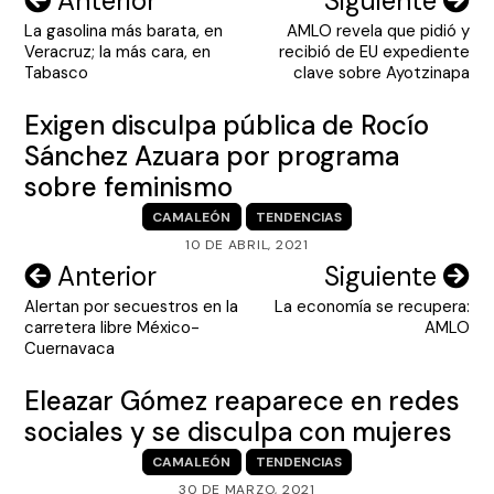
Anterior
Siguiente
La gasolina más barata, en
AMLO revela que pidió y
de
Veracruz; la más cara, en
recibió de EU expediente
entradas
Tabasco
clave sobre Ayotzinapa
Exigen disculpa pública de Rocío
Sánchez Azuara por programa
sobre feminismo
CAMALEÓN
TENDENCIAS
10 DE ABRIL, 2021
Navegación
Anterior
Siguiente
Alertan por secuestros en la
La economía se recupera:
de
carretera libre México-
AMLO
entradas
Cuernavaca
Eleazar Gómez reaparece en redes
sociales y se disculpa con mujeres
CAMALEÓN
TENDENCIAS
30 DE MARZO, 2021