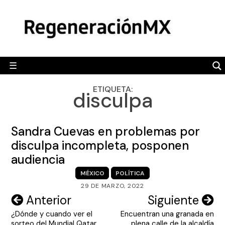
Skip
MÉXICO
to
content
POLÍTICA
MUNDO
☰
RegeneraciónMX
Sitio de noticias libre e independiente
CAMALEÓN
ETIQUETA:
disculpa
OPINIÓN
DEPORTES
Sandra Cuevas en problemas por
ENGLISH SECTION
disculpa incompleta, posponen
audiencia
VIDEOS
MÉXICO
POLÍTICA
29 DE MARZO, 2022
Navegación
Anterior
Siguiente
¿Dónde y cuando ver el
Encuentran una granada en
de
sorteo del Mundial Qatar
plena calle de la alcaldía