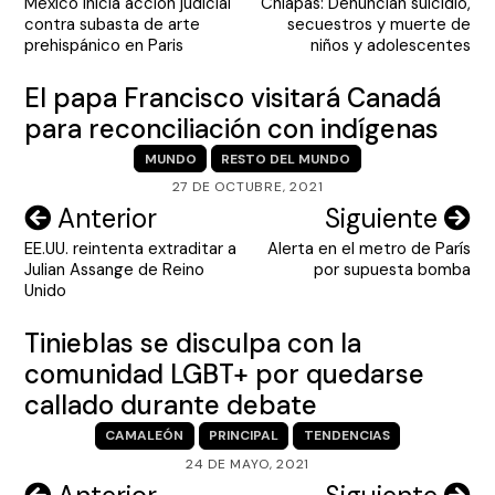
México inicia acción judicial
Chiapas: Denuncian suicidio,
de
contra subasta de arte
secuestros y muerte de
entradas
prehispánico en Paris
niños y adolescentes
El papa Francisco visitará Canadá
para reconciliación con indígenas
MUNDO
RESTO DEL MUNDO
27 DE OCTUBRE, 2021
Navegación
Anterior
Siguiente
EE.UU. reintenta extraditar a
Alerta en el metro de París
de
Julian Assange de Reino
por supuesta bomba
entradas
Unido
Tinieblas se disculpa con la
comunidad LGBT+ por quedarse
callado durante debate
CAMALEÓN
PRINCIPAL
TENDENCIAS
24 DE MAYO, 2021
Navegación