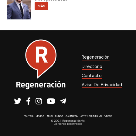
MÁS
Regeneración
Directorio
Contacto
Aviso De Privacidad
POLÍTICA
MÉXICO
AMLO
MUNDO
CAMALEÓN
ARTE Y CULTURA MX
VIDEOS
© 2024 RegeneraciónMx
Derechos reservados