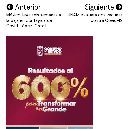
Navegación
Anterior
Siguiente
México lleva seis semanas a
UNAM evaluará dos vacunas
de
la baja en contagios de
contra Covid-19
entradas
Covid: López-Gatell