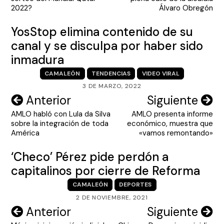
entradas
2022?
Álvaro Obregón
YosStop elimina contenido de su
canal y se disculpa por haber sido
inmadura
CAMALEÓN
TENDENCIAS
VIDEO VIRAL
3 DE MARZO, 2022
Navegación
Anterior
Siguiente
AMLO habló con Lula da Silva
AMLO presenta informe
de
sobre la integración de toda
económico, muestra que
entradas
América
«vamos remontando»
‘Checo’ Pérez pide perdón a
capitalinos por cierre de Reforma
CAMALEÓN
DEPORTES
2 DE NOVIEMBRE, 2021
Navegación
Anterior
Siguiente