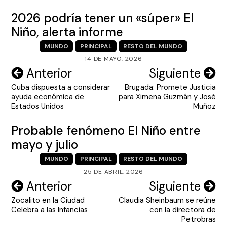
2026 podría tener un «súper» El
Niño, alerta informe
MUNDO
PRINCIPAL
RESTO DEL MUNDO
14 DE MAYO, 2026
Navegación
Anterior
Siguiente
Cuba dispuesta a considerar
Brugada: Promete Justicia
de
ayuda económica de
para Ximena Guzmán y José
entradas
Estados Unidos
Muñoz
Probable fenómeno El Niño entre
mayo y julio
MUNDO
PRINCIPAL
RESTO DEL MUNDO
25 DE ABRIL, 2026
Navegación
Anterior
Siguiente
Zocalito en la Ciudad
Claudia Sheinbaum se reúne
de
Celebra a las Infancias
con la directora de
entradas
Petrobras