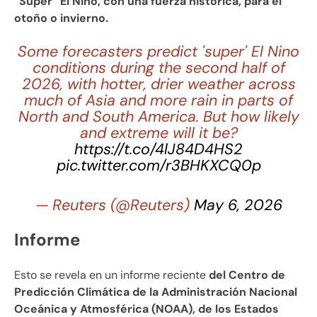
“Súper” El Niño, con una fuerza histórica, para el
otoño o invierno.
Some forecasters predict 'super' El Nino
conditions during the second half of
2026, with hotter, drier weather across
much of Asia and more rain in parts of
North and South America. But how likely
and extreme will it be?
https://t.co/4lJ84D4HS2
pic.twitter.com/r3BHKXCQ0p
— Reuters (@Reuters)
May 6, 2026
Informe
Esto se revela en un informe reciente
del Centro de
Predicción Climática de la Administración Nacional
Oceánica y Atmosférica (NOAA), de los Estados