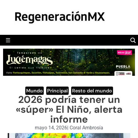
MÉXICO
POLÍTICA
MUNDO
☰
RegeneraciónMX
Sitio de noticias libre e independiente
CAMALEÓN
OPINIÓN
DEPORTES
ENGLISH SECTION
Mundo
,
Principal
,
Resto del mundo
2026 podría tener un
VIDEOS
«súper» El Niño, alerta
informe
mayo 14, 2026
|
Coral Ambrosía