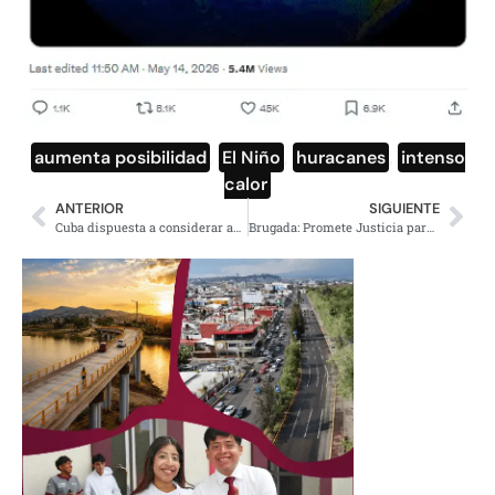
aumenta posibilidad
,
El Niño
,
huracanes
,
intenso
calor
ANTERIOR
SIGUIENTE
Cuba dispuesta a considerar ayuda económica de Estados Unidos
Brugada: Promete Justicia para Ximena Guzmán y José Muñoz