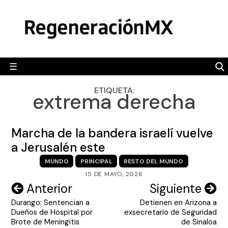
Skip
MÉXICO
to
content
POLÍTICA
MUNDO
☰
RegeneraciónMX
Sitio de noticias libre e independiente
CAMALEÓN
ETIQUETA:
extrema derecha
OPINIÓN
DEPORTES
Marcha de la bandera israelí vuelve
ENGLISH SECTION
a Jerusalén este
MUNDO
PRINCIPAL
RESTO DEL MUNDO
VIDEOS
15 DE MAYO, 2026
Navegación
Anterior
Siguiente
Durango: Sentencian a
Detienen en Arizona a
de
Dueños de Hospital por
exsecretario de Seguridad
entradas
Brote de Meningitis
de Sinaloa