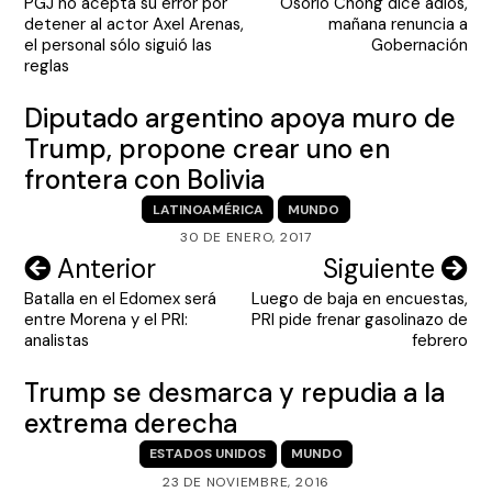
PGJ no acepta su error por
Osorio Chong dice adiós,
de
detener al actor Axel Arenas,
mañana renuncia a
entradas
el personal sólo siguió las
Gobernación
reglas
Diputado argentino apoya muro de
Trump, propone crear uno en
frontera con Bolivia
LATINOAMÉRICA
MUNDO
30 DE ENERO, 2017
Navegación
Anterior
Siguiente
Batalla en el Edomex será
Luego de baja en encuestas,
de
entre Morena y el PRI:
PRI pide frenar gasolinazo de
entradas
analistas
febrero
Trump se desmarca y repudia a la
extrema derecha
ESTADOS UNIDOS
MUNDO
23 DE NOVIEMBRE, 2016