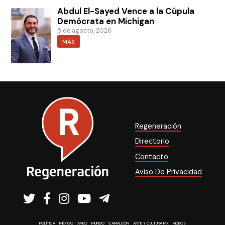
Abdul El-Sayed Vence a la Cúpula
Demócrata en Michigan
5 de agosto, 2026
MÁS
Regeneración
Directorio
Contacto
Aviso De Privacidad
POLÍTICA
MÉXICO
AMLO
MUNDO
CAMALEÓN
ARTE Y CULTURA MX
VIDEOS