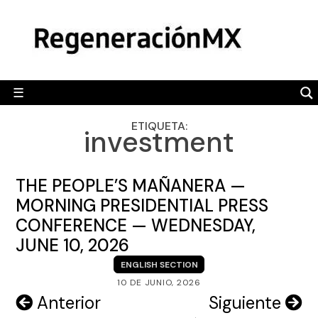
Skip
MÉXICO
to
content
POLÍTICA
MUNDO
☰
RegeneraciónMX
Sitio de noticias libre e independiente
CAMALEÓN
ETIQUETA:
investment
OPINIÓN
DEPORTES
THE PEOPLE’S MAÑANERA —
ENGLISH SECTION
MORNING PRESIDENTIAL PRESS
CONFERENCE — WEDNESDAY,
VIDEOS
JUNE 10, 2026
ENGLISH SECTION
10 DE JUNIO, 2026
Navegación
Anterior
Siguiente