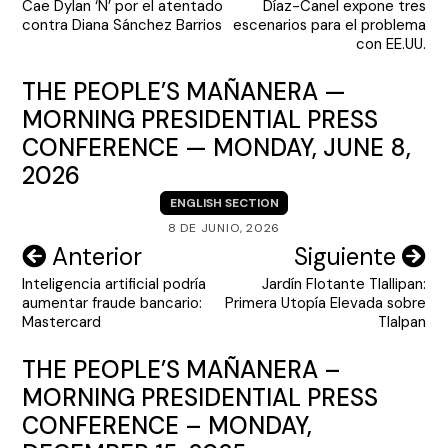
Cae Dylan ‘N’ por el atentado
Díaz-Canel expone tres
de
contra Diana Sánchez Barrios
escenarios para el problema
entradas
con EE.UU.
THE PEOPLE’S MAÑANERA —
MORNING PRESIDENTIAL PRESS
CONFERENCE — MONDAY, JUNE 8,
2026
ENGLISH SECTION
8 DE JUNIO, 2026
Navegación
Anterior
Siguiente
Inteligencia artificial podría
Jardín Flotante Tlallipan:
de
aumentar fraude bancario:
Primera Utopía Elevada sobre
entradas
Mastercard
Tlalpan
THE PEOPLE’S MAÑANERA –
MORNING PRESIDENTIAL PRESS
CONFERENCE – MONDAY,