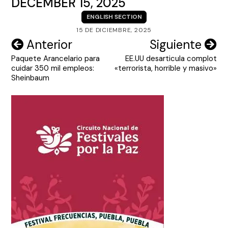
DECEMBER 15, 2025
ENGLISH SECTION
15 DE DICIEMBRE, 2025
Navegación
Anterior
Siguiente
Paquete Arancelario para
EE.UU desarticula complot
de
cuidar 350 mil empleos:
«terrorista, horrible y masivo»
entradas
Sheinbaum