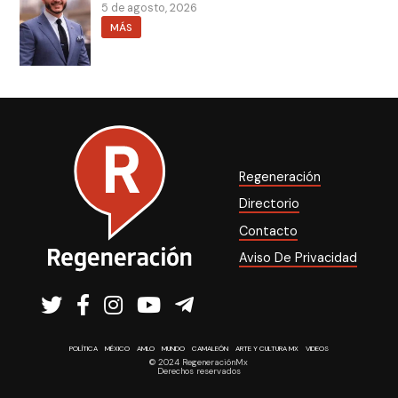
5 de agosto, 2026
MÁS
Regeneración
Directorio
Contacto
Aviso De Privacidad
POLÍTICA
MÉXICO
AMLO
MUNDO
CAMALEÓN
ARTE Y CULTURA MX
VIDEOS
© 2024 RegeneraciónMx
Derechos reservados