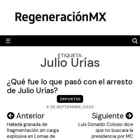
Skip
MÉXICO
to
content
POLÍTICA
MUNDO
☰
RegeneraciónMX
Sitio de noticias libre e independiente
CAMALEÓN
ETIQUETA:
Julio Urías
OPINIÓN
DEPORTES
¿Qué fue lo que pasó con el arresto
ENGLISH SECTION
de Julio Urías?
DEPORTES
VIDEOS
4 DE SEPTIEMBRE, 2023
Navegación
Anterior
Siguiente
Hallada granada de
Luis Donaldo Colosio dice
de
fragmentación sin carga
que no buscara la
entradas
explosiva en Lomas de
presidencia por MC