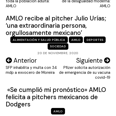
toda la población adulta:
de la desigualdad moderna:
entradas
AMLO
AMLO
AMLO recibe al pitcher Julio Urías;
‘una extraordinaria persona,
orgullosamente mexicano’
ALIMENTACIÓN Y SALUD PÚBLICA
AMLO
DEPORTES
SOCIEDAD
20 DE NOVIEMBRE, 2020
Navegación
Anterior
Siguiente
SFP inhabilita y multa con 34
Pfizer solicita autorización
de
mdp a exvocero de Moreira
de emergencia de su vacuna
entradas
covid-19
«Se cumplió mi pronóstico» AMLO
felicita a pitchers mexicanos de
Dodgers
AMLO