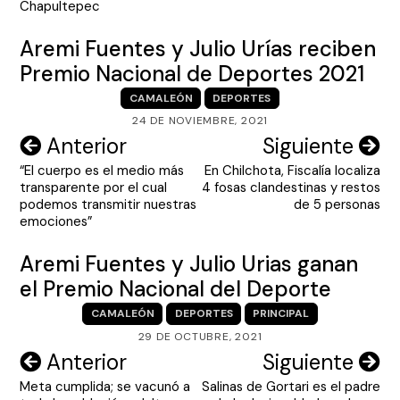
Chapultepec
Aremi Fuentes y Julio Urías reciben
Premio Nacional de Deportes 2021
CAMALEÓN
DEPORTES
24 DE NOVIEMBRE, 2021
Navegación
Anterior
Siguiente
“El cuerpo es el medio más
En Chilchota, Fiscalía localiza
de
transparente por el cual
4 fosas clandestinas y restos
entradas
podemos transmitir nuestras
de 5 personas
emociones”
Aremi Fuentes y Julio Urias ganan
el Premio Nacional del Deporte
CAMALEÓN
DEPORTES
PRINCIPAL
29 DE OCTUBRE, 2021
Navegación
Anterior
Siguiente
Meta cumplida; se vacunó a
Salinas de Gortari es el padre
de