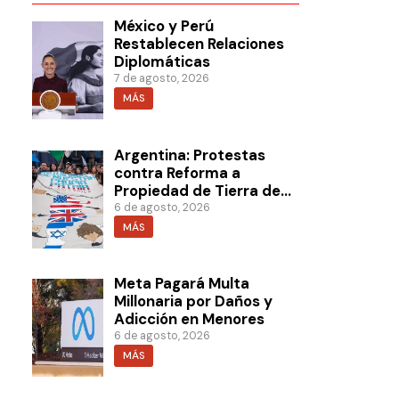
México y Perú
Restablecen Relaciones
Diplomáticas
7 de agosto, 2026
MÁS
Argentina: Protestas
contra Reforma a
Propiedad de Tierra de
Milei
6 de agosto, 2026
MÁS
Meta Pagará Multa
Millonaria por Daños y
Adicción en Menores
6 de agosto, 2026
MÁS