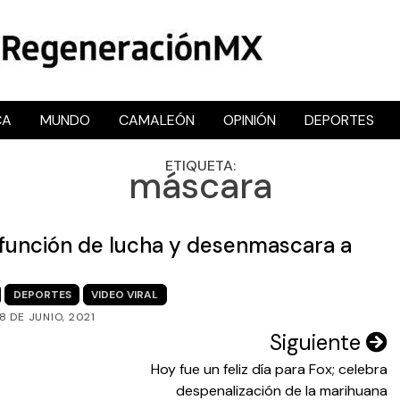
CA
MUNDO
CAMALEÓN
OPINIÓN
DEPORTES
RegeneraciónMX
Sitio de noticias libre e independiente
ETIQUETA:
máscara
n función de lucha y desenmascara a
DEPORTES
VIDEO VIRAL
8 DE JUNIO, 2021
Siguiente
Hoy fue un feliz día para Fox; celebra
despenalización de la marihuana