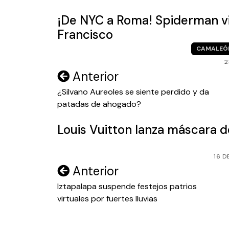
entradas
¡De NYC a Roma! Spiderman vis
Francisco
CAMALEÓ
2
Navegación
Anterior
de
¿Silvano Aureoles se siente perdido y da
patadas de ahogado?
entradas
Louis Vuitton lanza máscara de
16 D
Navegación
Anterior
de
Iztapalapa suspende festejos patrios
virtuales por fuertes lluvias
entradas