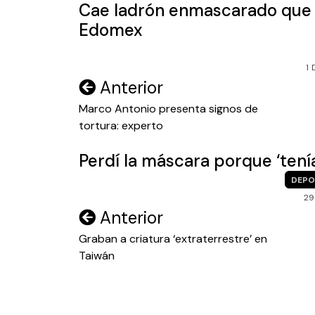
Cae ladrón enmascarado que r
Edomex
1
Navegación
Anterior
de
Marco Antonio presenta signos de
tortura: experto
entradas
Perdí la máscara porque ‘tení
DEPO
29
Navegación
Anterior
de
Graban a criatura ‘extraterrestre’ en
Taiwán
entradas