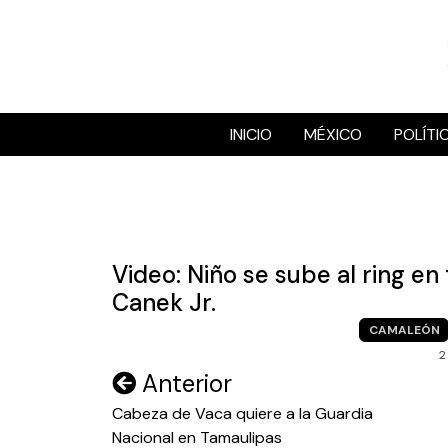
Skip
to
content
INICIO
MÉXICO
POLÍTI
Video: Niño se sube al ring e
Canek Jr.
CAMALEÓN
2
Navegación
Anterior
de
Cabeza de Vaca quiere a la Guardia
Nacional en Tamaulipas