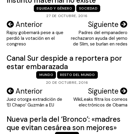
Instinto maternal no existe
EQUIDAD Y GÉNERO
SOCIEDAD
27 DE OCTUBRE, 2016
Navegación
Anterior
Siguiente
Rajoy gobernará pese a que
Padres del empanadero
de
perdió la votación en el
rechazaron ayuda del yerno
entradas
congreso
de Slim, se burlan en redes
Canal Sur despide a reportera por
estar embarazada
MUNDO
RESTO DEL MUNDO
20 DE OCTUBRE, 2016
Navegación
Anterior
Siguiente
Juez otorga extradición de
WikiLeaks filtra los correos
de
‘El Chapo’ Guzmán a EU
electrónicos de Obama
entradas
Nueva perla del ‘Bronco’: «madres
que evitan cesárea son mejores»