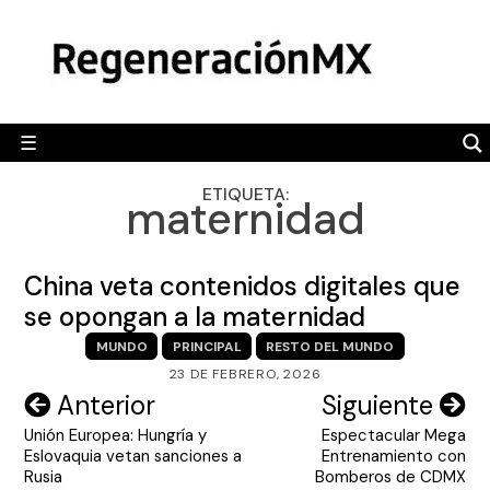
Skip
MÉXICO
to
content
POLÍTICA
MUNDO
☰
RegeneraciónMX
Sitio de noticias libre e independiente
CAMALEÓN
ETIQUETA:
maternidad
OPINIÓN
DEPORTES
China veta contenidos digitales que
ENGLISH SECTION
se opongan a la maternidad
MUNDO
PRINCIPAL
RESTO DEL MUNDO
VIDEOS
23 DE FEBRERO, 2026
Navegación
Anterior
Siguiente
Unión Europea: Hungría y
Espectacular Mega
de
Eslovaquia vetan sanciones a
Entrenamiento con
entradas
Rusia
Bomberos de CDMX