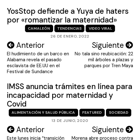
YosStop defiende a Yuya de haters
por «romantizar la maternidad»
CAMALEÓN
TENDENCIAS
VIDEO VIRAL
26 DE ENERO, 2022
Navegación
Anterior
Siguiente
El hudimiento de un barco en
No tala sino reubicación: 22
de
Alabama revela el pasado
mil árboles a plazas y
entradas
esclavista de EE.UU en el
parques por Tren Maya
Festival de Sundance
IMSS anuncia trámites en línea para
incapacidad por maternidad y
Covid
ALIMENTACIÓN Y SALUD PÚBLICA
FEATURED
SOCIEDAD
13 DE JUNIO, 2020
Navegación
Anterior
Siguiente
Este lunes inicia “transición
Morena abre proceso contra