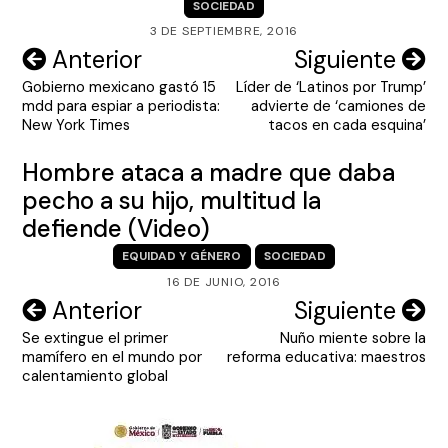
SOCIEDAD
3 DE SEPTIEMBRE, 2016
Navegación
Anterior
Siguiente
Gobierno mexicano gastó 15
Líder de ‘Latinos por Trump’
de
mdd para espiar a periodista:
advierte de ‘camiones de
entradas
New York Times
tacos en cada esquina’
Hombre ataca a madre que daba
pecho a su hijo, multitud la
defiende (Video)
EQUIDAD Y GÉNERO
SOCIEDAD
16 DE JUNIO, 2016
Navegación
Anterior
Siguiente
Se extingue el primer
Nuño miente sobre la
de
mamífero en el mundo por
reforma educativa: maestros
entradas
calentamiento global