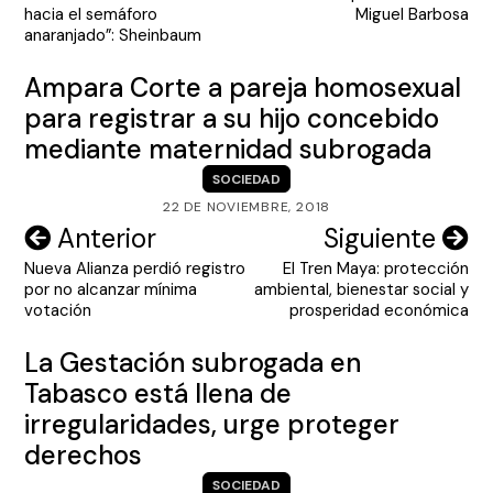
de
hacia el semáforo
Miguel Barbosa
entradas
anaranjado”: Sheinbaum
Ampara Corte a pareja homosexual
para registrar a su hijo concebido
mediante maternidad subrogada
SOCIEDAD
22 DE NOVIEMBRE, 2018
Navegación
Anterior
Siguiente
Nueva Alianza perdió registro
El Tren Maya: protección
de
por no alcanzar mínima
ambiental, bienestar social y
entradas
votación
prosperidad económica
La Gestación subrogada en
Tabasco está llena de
irregularidades, urge proteger
derechos
SOCIEDAD