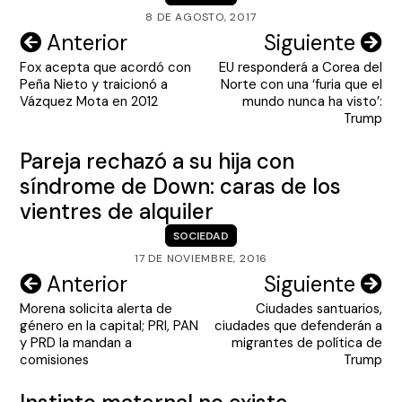
8 DE AGOSTO, 2017
Navegación
Anterior
Siguiente
Fox acepta que acordó con
EU responderá a Corea del
de
Peña Nieto y traicionó a
Norte con una ‘furia que el
entradas
Vázquez Mota en 2012
mundo nunca ha visto’:
Trump
Pareja rechazó a su hija con
síndrome de Down: caras de los
vientres de alquiler
SOCIEDAD
17 DE NOVIEMBRE, 2016
Navegación
Anterior
Siguiente
Morena solicita alerta de
Ciudades santuarios,
de
género en la capital; PRI, PAN
ciudades que defenderán a
entradas
y PRD la mandan a
migrantes de política de
comisiones
Trump