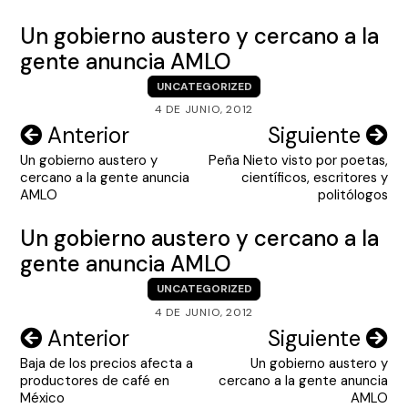
Un gobierno austero y cercano a la
gente anuncia AMLO
UNCATEGORIZED
4 DE JUNIO, 2012
Navegación
Anterior
Siguiente
Un gobierno austero y
Peña Nieto visto por poetas,
de
cercano a la gente anuncia
científicos, escritores y
entradas
AMLO
politólogos
Un gobierno austero y cercano a la
gente anuncia AMLO
UNCATEGORIZED
4 DE JUNIO, 2012
Navegación
Anterior
Siguiente
Baja de los precios afecta a
Un gobierno austero y
de
productores de café en
cercano a la gente anuncia
entradas
México
AMLO