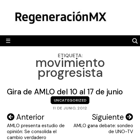
Skip
MÉXICO
to
content
POLÍTICA
MUNDO
☰
RegeneraciónMX
Sitio de noticias libre e independiente
CAMALEÓN
ETIQUETA:
movimiento
OPINIÓN
progresista
DEPORTES
ENGLISH SECTION
Gira de AMLO del 10 al 17 de junio
VIDEOS
UNCATEGORIZED
11 DE JUNIO, 2012
Navegación
Anterior
Siguiente
AMLO presenta estudio de
AMLO gana debate: sondeo
de
opinión: Se consolida el
de UNO-TV
entradas
cambio verdadero