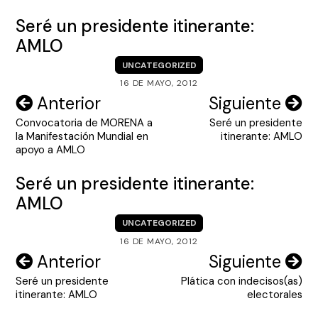
Seré un presidente itinerante:
AMLO
UNCATEGORIZED
16 DE MAYO, 2012
Navegación
Anterior
Siguiente
Convocatoria de MORENA a
Seré un presidente
de
la Manifestación Mundial en
itinerante: AMLO
entradas
apoyo a AMLO
Seré un presidente itinerante:
AMLO
UNCATEGORIZED
16 DE MAYO, 2012
Navegación
Anterior
Siguiente
Seré un presidente
Plática con indecisos(as)
de
itinerante: AMLO
electorales
entradas