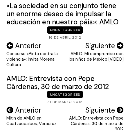
«La sociedad en su conjunto tiene
un enorme deseo de impulsar la
educación en nuestro páís»: AMLO
UNCATEGORIZED
16 DE ABRIL, 2012
Navegación
Anterior
Siguiente
Concurso «Pinta contra la
AMLO: Mi compromiso con
de
violencia»: Invita Morena
los niños de México [VIDEO]
entradas
Cultura
AMLO: Entrevista con Pepe
Cárdenas, 30 de marzo de 2012
UNCATEGORIZED
31 DE MARZO, 2012
Navegación
Anterior
Siguiente
Mitin de AMLO en
AMLO: Entrevista con Pepe
de
Coatzacoalcos, Veracruz
Cárdenas, 30 de marzo de
2012