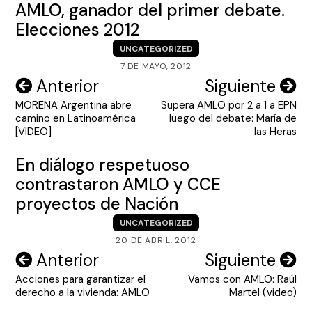
AMLO, ganador del primer debate.
Elecciones 2012
UNCATEGORIZED
7 DE MAYO, 2012
Navegación
Anterior
Siguiente
MORENA Argentina abre
Supera AMLO por 2 a 1 a EPN
de
camino en Latinoamérica
luego del debate: María de
entradas
[VIDEO]
las Heras
En diálogo respetuoso
contrastaron AMLO y CCE
proyectos de Nación
UNCATEGORIZED
20 DE ABRIL, 2012
Navegación
Anterior
Siguiente
Acciones para garantizar el
Vamos con AMLO: Raúl
de
derecho a la vivienda: AMLO
Martel (video)
entradas