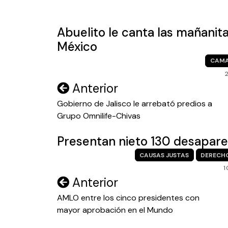
entradas
Abuelito le canta las mañanita
México
CAM
Navegación
Anterior
de
Gobierno de Jalisco le arrebató predios a
Grupo Omnilife-Chivas
entradas
Presentan nieto 130 desapare
CAUSAS JUSTAS
DERECH
1
Navegación
Anterior
de
AMLO entre los cinco presidentes con
mayor aprobación en el Mundo
entradas