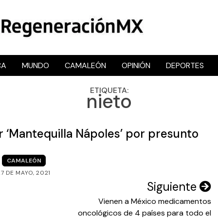
CA
MUNDO
CAMALEÓN
OPINIÓN
DEPORTES
RegeneraciónMX
Sitio de noticias libre e independiente
ETIQUETA:
nieto
r ‘Mantequilla Nápoles’ por presunto
CAMALEÓN
27 DE MAYO, 2021
Siguiente
Vienen a México medicamentos
oncológicos de 4 países para todo el