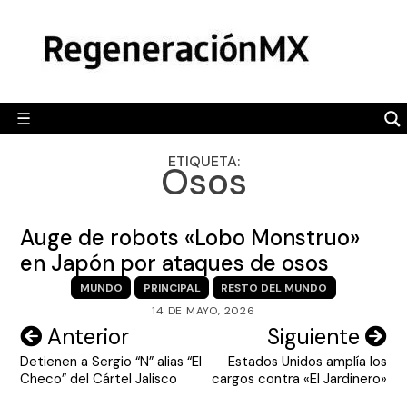
Skip
MÉXICO
to
content
POLÍTICA
MUNDO
☰
RegeneraciónMX
Sitio de noticias libre e independiente
CAMALEÓN
ETIQUETA:
Osos
OPINIÓN
DEPORTES
Auge de robots «Lobo Monstruo»
ENGLISH SECTION
en Japón por ataques de osos
MUNDO
PRINCIPAL
RESTO DEL MUNDO
VIDEOS
14 DE MAYO, 2026
Navegación
Anterior
Siguiente
Detienen a Sergio “N” alias “El
Estados Unidos amplía los
de
Checo” del Cártel Jalisco
cargos contra «El Jardinero»
entradas