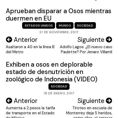
Aprueban disparar a Osos mientras
duermen en EU
ESTADOS UNIDOS
MUNDO
SOCIEDAD
21 DE NOVIEMBRE, 2017
Navegación
Anterior
Siguiente
Asaltaron a 40 en la línea B
Adolfo Lagos: ¿El nuevo caso
de
del Metro
Paulette? Por Jenaro Villamil
entradas
Exhiben a osos en deplorable
estado de desnutrición en
zoológico de Indonesia (VIDEO)
SOCIEDAD
18 DE ENERO, 2017
Navegación
Anterior
Siguiente
Aumenta a 2 pesos la tarifa
Tiroteo en escuela de
de
de transporte en el Estado
Monterrey deja 5 heridos,
de México
entre ellos, el agresor