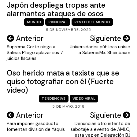
Japón despliega tropas ante
alarmantes ataques de osos
MUNDO
PRINCIPAL
RESTO DEL MUNDO
5 DE NOVIEMBRE, 2025
Navegación
Anterior
Siguiente
Suprema Corte niega a
Universidades públicas unirse
de
Salinas Pliego aplazar sus 7
a SaberesMx: Sheinbaum
entradas
juicios fiscales
Oso herido mata a taxista que se
quiso fotografiar con él (Fuerte
video)
TENDENCIAS
VIDEO VIRAL
5 DE MAYO, 2018
Navegación
Anterior
Siguiente
Para imponer gasoducto
Denuncian otro intento de
de
fomentan división de Yaquis
sabotaje a evento de AMLO,
entradas
esta vez en Delegación BJ