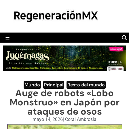
MÉXICO
POLÍTICA
MUNDO
☰
RegeneraciónMX
Sitio de noticias libre e independiente
CAMALEÓN
OPINIÓN
DEPORTES
ENGLISH SECTION
Mundo
,
Principal
,
Resto del mundo
Auge de robots «Lobo
VIDEOS
Monstruo» en Japón por
ataques de osos
mayo 14, 2026
|
Coral Ambrosía