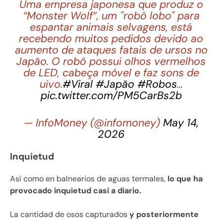
Uma empresa japonesa que produz o
“Monster Wolf”, um "robô lobo" para
espantar animais selvagens, está
recebendo muitos pedidos devido ao
aumento de ataques fatais de ursos no
Japão. O robô possui olhos vermelhos
de LED, cabeça móvel e faz sons de
uivo.
#Viral
#Japão
#Robos
…
pic.twitter.com/PM5CarBs2b
— InfoMoney (@infomoney)
May 14,
2026
Inquietud
Así como en balnearios de aguas termales,
lo que ha
provocado inquietud casi a diario.
La cantidad de osos capturados
y posteriormente