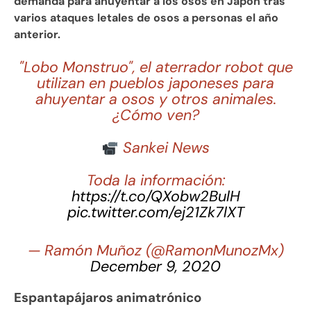
demanda para ahuyentar a los osos en Japón tras
varios ataques letales de osos a personas el año
anterior.
"Lobo Monstruo", el aterrador robot que
utilizan en pueblos japoneses para
ahuyentar a osos y otros animales.
¿Cómo ven?
Sankei News
Toda la información:
https://t.co/QXobw2BulH
pic.twitter.com/ej21Zk7lXT
— Ramón Muñoz (@RamonMunozMx)
December 9, 2020
Espantapájaros animatrónico