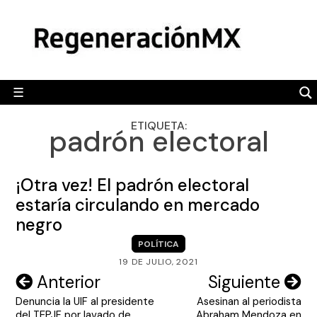
Skip
MÉXICO
to
content
POLÍTICA
MUNDO
☰
RegeneraciónMX
Sitio de noticias libre e independiente
CAMALEÓN
ETIQUETA:
padrón electoral
OPINIÓN
DEPORTES
¡Otra vez! El padrón electoral
ENGLISH SECTION
estaría circulando en mercado
negro
VIDEOS
POLÍTICA
19 DE JULIO, 2021
Navegación
Anterior
Siguiente
Denuncia la UIF al presidente
Asesinan al periodista
de
del TEPJF por lavado de
Abraham Mendoza en