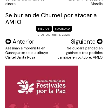
entradas
dinero
Morelia
Se burlan de Chumel por atacar a
AMLO
MEDIOS
SOCIEDAD
9 DE OCTUBRE, 2020
Navegación
Anterior
Siguiente
Asesinan a morenista en
Se cuidará paridad en
de
Guanajuato; se lo atribuye
gabinete tras posibles
entradas
Cártel Santa Rosa
cambios en octubre: AMLO