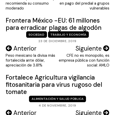
de
recomienda su consumo
en pago del predial a grupos
entradas
moderado
vulnerables
Frontera México -EU: 61 millones
para erradicar plagas de algodón
SOCIEDAD
TRABAJO Y ECONOMÍA
23 DE DICIEMBRE, 2019
Navegación
Anterior
Siguiente
Peso mexicano la divisa más
CFE no es monopolio, es
de
fortalecida ante dólar,
empresa pública con función
entradas
apreciación de 3.81%
social: AMLO
Fortalece Agricultura vigilancia
fitosanitaria para virus rugoso del
tomate
ALIMENTACIÓN Y SALUD PÚBLICA
4 DE NOVIEMBRE, 2019
Navegación
Anterior
Siguiente