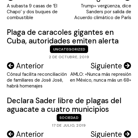
A subasta 9 casas de ‘El
Trump= vergüenza, dice
de
Chapo’ y dos buques de
Sanders por salida de
entradas
combustible
Acuerdo climático de París
Plaga de caracoles gigantes en
Cuba, autoridades emiten alerta
UNCATEGORIZED
2 DE OCTUBRE, 2019
Navegación
Anterior
Siguiente
Cónsul facilita reconciliación
AMLO: «Nunca más represión
de
de familiares de José José,
en México, nunca más un 68»
entradas
habrá homenajes
Declara Sader libre de plagas del
aguacate a cuatro municipios
SOCIEDAD
17 DE JULIO, 2019
Navegación
Anterior
Siguiente