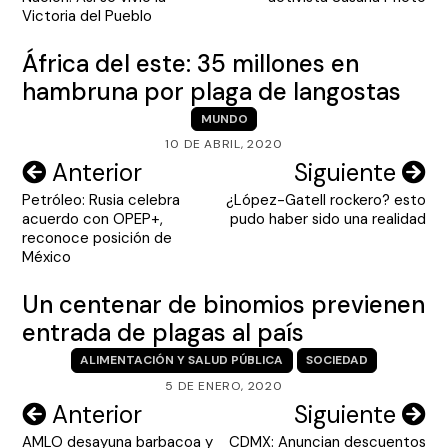
entradas
Victoria del Pueblo
África del este: 35 millones en
hambruna por plaga de langostas
MUNDO
10 DE ABRIL, 2020
Navegación
Anterior
Siguiente
Petróleo: Rusia celebra
¿López-Gatell rockero? esto
de
acuerdo con OPEP+,
pudo haber sido una realidad
entradas
reconoce posición de
México
Un centenar de binomios previenen
entrada de plagas al país
ALIMENTACIÓN Y SALUD PÚBLICA
SOCIEDAD
5 DE ENERO, 2020
Navegación
Anterior
Siguiente
AMLO desayuna barbacoa y
CDMX: Anuncian descuentos