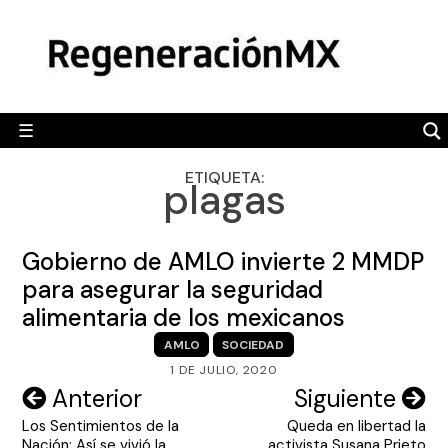
Skip
MÉXICO
to
content
POLÍTICA
MUNDO
☰
RegeneraciónMX
Sitio de noticias libre e independiente
CAMALEÓN
ETIQUETA:
plagas
OPINIÓN
DEPORTES
Gobierno de AMLO invierte 2 MMDP
ENGLISH SECTION
para asegurar la seguridad
alimentaria de los mexicanos
VIDEOS
AMLO
SOCIEDAD
1 DE JULIO, 2020
Navegación
Anterior
Siguiente
Los Sentimientos de la
Queda en libertad la
de
Nación: Así se vivió la
activista Susana Prieto