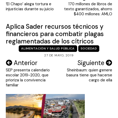
‘El Chapo’ alega tortura e
170 millones de libros de
de
injusticias durante su juicio
texto garantizados, ahorro
entradas
$400 millones: AMLO
Aplica Sader recursos técnicos y
financieros para combatir plagas
reglamentadas de los cítricos
ALIMENTACIÓN Y SALUD PÚBLICA
SOCIEDAD
27 DE MAYO, 2019
Navegación
Anterior
Siguiente
SEP presenta calendario
Sheinbaum: quien genere
de
escolar 2019-2020, que
basura tiene que hacerse
entradas
prioriza la convivencia
cargo de ella
familiar