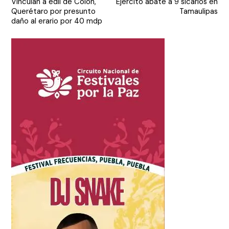
Vinculan a edil de Colón,
Ejército abate a 9 sicarios en
de
Querétaro por presunto
Tamaulipas
entradas
daño al erario por 40 mdp