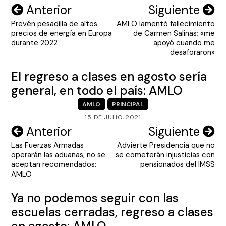
Navegación
Anterior
Siguiente
Prevén pesadilla de altos
AMLO lamentó fallecimiento
de
precios de energía en Europa
de Carmen Salinas; «me
entradas
durante 2022
apoyó cuando me
desaforaron»
El regreso a clases en agosto sería
general, en todo el país: AMLO
AMLO
PRINCIPAL
15 DE JULIO, 2021
Navegación
Anterior
Siguiente
Las Fuerzas Armadas
Advierte Presidencia que no
de
operarán las aduanas, no se
se cometerán injusticias con
entradas
aceptan recomendados:
pensionados del IMSS
AMLO
Ya no podemos seguir con las
escuelas cerradas, regreso a clases