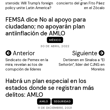
de
steroids: Will Trump’s foreign
concierto del gran Fito Páez
entradas
policy unite Latin America?
en el Zócalo
FEMSA dice No al apoyo para
ciudadano; no apoyarán plan
antiinflación de AMLO
MÉXICO
30 DE ABRIL, 2022
Navegación
Anterior
Siguiente
Sindicato de Pemex en la
Detienen en Sinaloa a “El
de
mira; revelan actos de
Señorón”, líder del CJNG en
entradas
corrupción de líderes
Morelos
Habrá un plan especial en los
estados donde se registran más
delitos: AMLO
AMLO
SEGURIDAD
11 DE DICIEMBRE, 2021