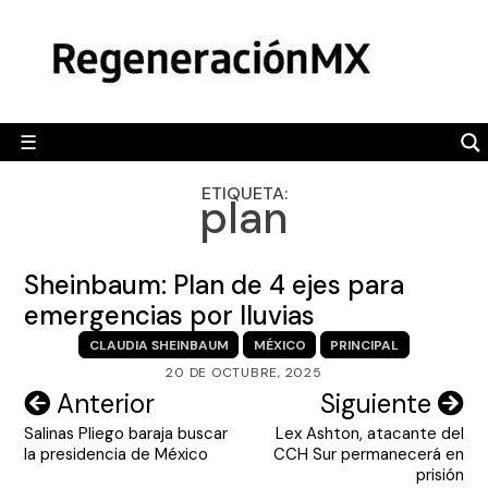
Skip
MÉXICO
to
content
POLÍTICA
MUNDO
☰
RegeneraciónMX
Sitio de noticias libre e independiente
CAMALEÓN
ETIQUETA:
plan
OPINIÓN
DEPORTES
Sheinbaum: Plan de 4 ejes para
ENGLISH SECTION
emergencias por lluvias
CLAUDIA SHEINBAUM
MÉXICO
PRINCIPAL
VIDEOS
20 DE OCTUBRE, 2025
Navegación
Anterior
Siguiente
Salinas Pliego baraja buscar
Lex Ashton, atacante del
de
la presidencia de México
CCH Sur permanecerá en
entradas
prisión