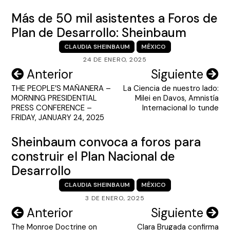
Más de 50 mil asistentes a Foros de
Plan de Desarrollo: Sheinbaum
CLAUDIA SHEINBAUM
MÉXICO
24 DE ENERO, 2025
Navegación
Anterior
Siguiente
THE PEOPLE’S MAÑANERA –
La Ciencia de nuestro lado:
de
MORNING PRESIDENTIAL
Milei en Davos, Amnistía
entradas
PRESS CONFERENCE –
Internacional lo tunde
FRIDAY, JANUARY 24, 2025
Sheinbaum convoca a foros para
construir el Plan Nacional de
Desarrollo
CLAUDIA SHEINBAUM
MÉXICO
3 DE ENERO, 2025
Navegación
Anterior
Siguiente
The Monroe Doctrine on
Clara Brugada confirma