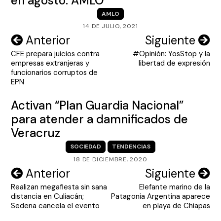
en agosto: AMLO
AMLO
14 DE JULIO, 2021
Navegación
Anterior
Siguiente
CFE prepara juicios contra
#Opinión: YosStop y la
de
empresas extranjeras y
libertad de expresión
entradas
funcionarios corruptos de
EPN
Activan “Plan Guardia Nacional”
para atender a damnificados de
Veracruz
SOCIEDAD
TENDENCIAS
18 DE DICIEMBRE, 2020
Navegación
Anterior
Siguiente
Realizan megafiesta sin sana
Elefante marino de la
de
distancia en Culiacán;
Patagonia Argentina aparece
entradas
Sedena cancela el evento
en playa de Chiapas