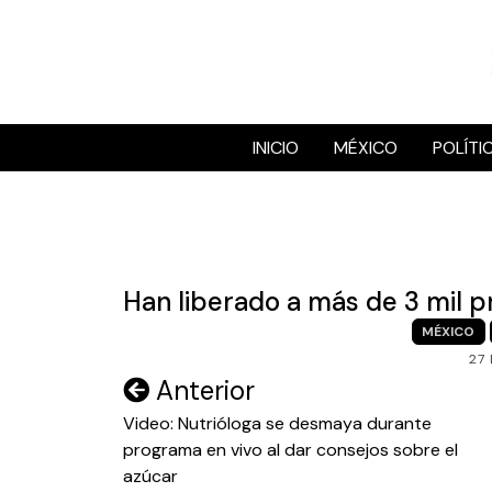
Skip
to
content
INICIO
MÉXICO
POLÍTI
Han liberado a más de 3 mil p
MÉXICO
27
Navegación
Anterior
de
Video: Nutrióloga se desmaya durante
programa en vivo al dar consejos sobre el
entradas
azúcar