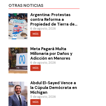
OTRAS NOTICIAS
Argentina: Protestas
contra Reforma a
Propiedad de Tierra de
Milei
6 de agosto, 2026
MÁS
Meta Pagará Multa
Millonaria por Daños y
Adicción en Menores
6 de agosto, 2026
MÁS
Abdul El-Sayed Vence a
la Cúpula Demócrata en
Michigan
5 de agosto, 2026
MÁS