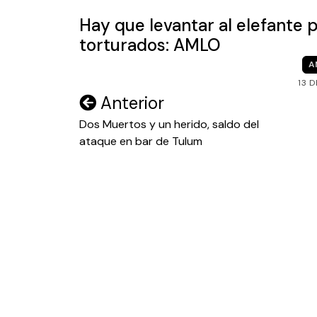
Hay que levantar al elefante 
torturados: AMLO
A
13 
Navegación
Anterior
de
Dos Muertos y un herido, saldo del
ataque en bar de Tulum
entradas