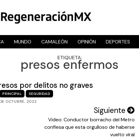
CA
MUNDO
CAMALEÓN
OPINIÓN
DEPORTES
RegeneraciónMX
Sitio de noticias libre e independiente
ETIQUETA:
presos enfermos
resos por delitos no graves
PRINCIPAL
SEGURIDAD
 DE OCTUBRE, 2022
Siguiente
Video: Conductor borracho del Metro
confiesa que esta orgulloso de haberse
vuelto viral