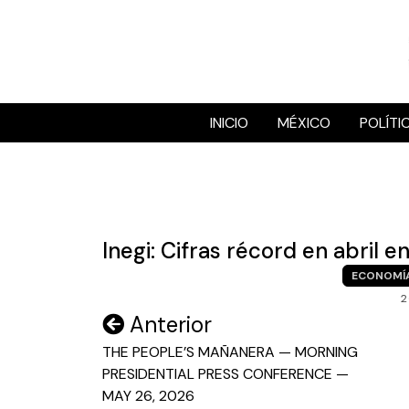
Skip
to
content
INICIO
MÉXICO
POLÍTI
Inegi: Cifras récord en abril 
ECONOMÍ
2
Navegación
Anterior
de
THE PEOPLE’S MAÑANERA — MORNING
PRESIDENTIAL PRESS CONFERENCE —
entradas
MAY 26, 2026