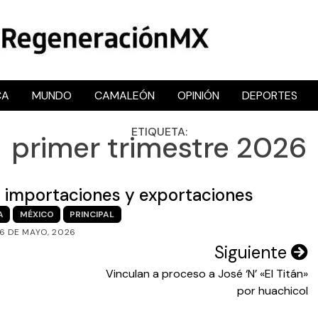
CA
MUNDO
CAMALEÓN
OPINIÓN
DEPORTES
RegeneraciónMX
Sitio de noticias libre e independiente
ETIQUETA:
primer trimestre 2026
en importaciones y exportaciones
A
MÉXICO
PRINCIPAL
6 DE MAYO, 2026
Siguiente
Vinculan a proceso a José ‘N’ «El Titán»
por huachicol