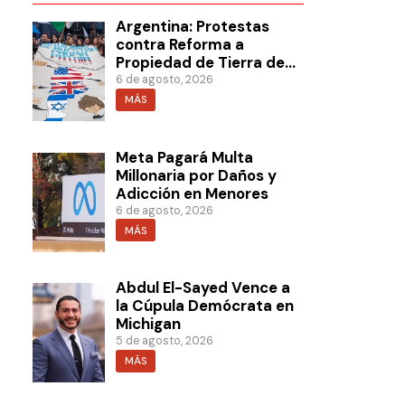
Argentina: Protestas
contra Reforma a
Propiedad de Tierra de
Milei
6 de agosto, 2026
MÁS
Meta Pagará Multa
Millonaria por Daños y
Adicción en Menores
6 de agosto, 2026
MÁS
Abdul El-Sayed Vence a
la Cúpula Demócrata en
Michigan
5 de agosto, 2026
MÁS