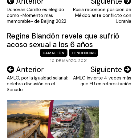
Navegación
Anterior
Siguiente
Donovan Carrillo es elegido
Rusia reconoce posición de
de
como «Momento mas
México ante conflicto con
entradas
memorable» de Beijing 2022
Ucrania
Regina Blandón revela que sufrió
acoso sexual a los 6 años
CAMALEÓN
TENDENCIAS
10 DE MARZO, 2021
Navegación
Anterior
Siguiente
AMLO, por la igualdad salarial;
AMLO invierte 4 veces más
de
celebra discusión en el
que EU en reforestación
entradas
Senado