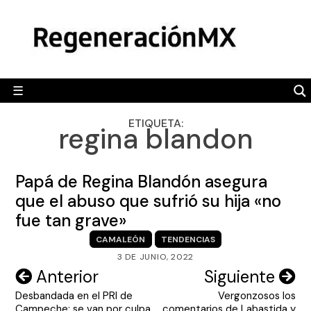
Skip
MÉXICO
to
content
POLÍTICA
MUNDO
☰
RegeneraciónMX
Sitio de noticias libre e independiente
CAMALEÓN
ETIQUETA:
regina blandon
OPINIÓN
DEPORTES
Papá de Regina Blandón asegura
ENGLISH SECTION
que el abuso que sufrió su hija «no
fue tan grave»
VIDEOS
CAMALEÓN
TENDENCIAS
3 DE JUNIO, 2022
Navegación
Anterior
Siguiente
Desbandada en el PRI de
Vergonzosos los
de
Campeche; se van por culpa
comentarios de Labastida y