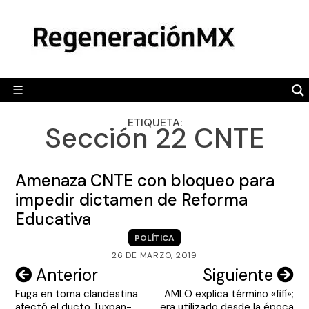
Skip
MÉXICO
to
content
POLÍTICA
MUNDO
☰
RegeneraciónMX
Sitio de noticias libre e independiente
CAMALEÓN
ETIQUETA:
Sección 22 CNTE
OPINIÓN
DEPORTES
Amenaza CNTE con bloqueo para
ENGLISH SECTION
impedir dictamen de Reforma
Educativa
VIDEOS
POLÍTICA
26 DE MARZO, 2019
Navegación
Anterior
Siguiente
Fuga en toma clandestina
AMLO explica término «fifí»;
de
afectó el ducto Tuxpan-
era utilizado desde la época