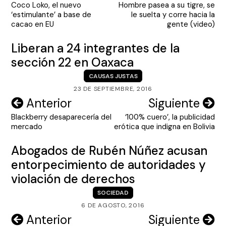
Coco Loko, el nuevo
Hombre pasea a su tigre, se
de
‘estimulante’ a base de
le suelta y corre hacia la
entradas
cacao en EU
gente (video)
Liberan a 24 integrantes de la
sección 22 en Oaxaca
CAUSAS JUSTAS
23 DE SEPTIEMBRE, 2016
Navegación
Anterior
Siguiente
Blackberry desaparecería del
‘100% cuero’, la publicidad
de
mercado
erótica que indigna en Bolivia
entradas
Abogados de Rubén Núñez acusan
entorpecimiento de autoridades y
violación de derechos
SOCIEDAD
6 DE AGOSTO, 2016
Navegación
Anterior
Siguiente