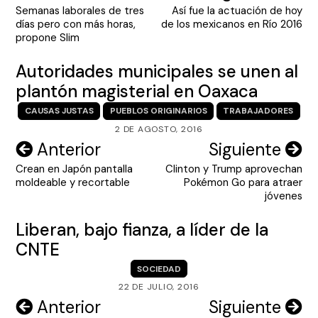
Semanas laborales de tres
Así fue la actuación de hoy
de
días pero con más horas,
de los mexicanos en Río 2016
entradas
propone Slim
Autoridades municipales se unen al
plantón magisterial en Oaxaca
CAUSAS JUSTAS
PUEBLOS ORIGINARIOS
TRABAJADORES
2 DE AGOSTO, 2016
Navegación
Anterior
Siguiente
Crean en Japón pantalla
Clinton y Trump aprovechan
de
moldeable y recortable
Pokémon Go para atraer
entradas
jóvenes
Liberan, bajo fianza, a líder de la
CNTE
SOCIEDAD
22 DE JULIO, 2016
Navegación
Anterior
Siguiente