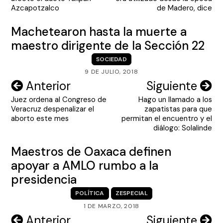
entradas
Azcapotzalco
de Madero, dice
Machetearon hasta la muerte a
maestro dirigente de la Sección 22
SOCIEDAD
9 DE JULIO, 2018
Navegación
Anterior
Siguiente
Juez ordena al Congreso de
Hago un llamado a los
de
Veracruz despenalizar el
zapatistas para que
entradas
aborto este mes
permitan el encuentro y el
diálogo: Solalinde
Maestros de Oaxaca definen
apoyar a AMLO rumbo a la
presidencia
POLÍTICA
ZESPECIAL
1 DE MARZO, 2018
Navegación
Anterior
Siguiente