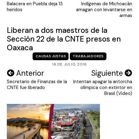
Balacera en Puebla deja 13
Indígenas de Michoacán
de
heridos
amagan con levantarse en
entradas
armas
Liberan a dos maestros de la
Sección 22 de la CNTE presos en
Oaxaca
CAUSAS JUSTAS
TRABAJADORES
16 DE JULIO, 2016
Navegación
Anterior
Siguiente
Secretario de Finanzas de la
Intentan apagar la antorcha
de
CNTE fue liberado
olímpica con extintor en
entradas
Brasil (Video)