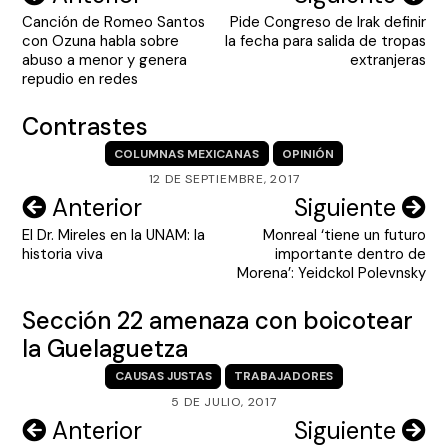
Canción de Romeo Santos
Pide Congreso de Irak definir
de
con Ozuna habla sobre
la fecha para salida de tropas
entradas
abuso a menor y genera
extranjeras
repudio en redes
Contrastes
COLUMNAS MEXICANAS
OPINIÓN
12 DE SEPTIEMBRE, 2017
Navegación
Anterior
Siguiente
El Dr. Mireles en la UNAM: la
Monreal ‘tiene un futuro
de
historia viva
importante dentro de
entradas
Morena’: Yeidckol Polevnsky
Sección 22 amenaza con boicotear
la Guelaguetza
CAUSAS JUSTAS
TRABAJADORES
5 DE JULIO, 2017
Navegación
Anterior
Siguiente