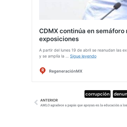
corrupción
,
denun
ANTERIOR