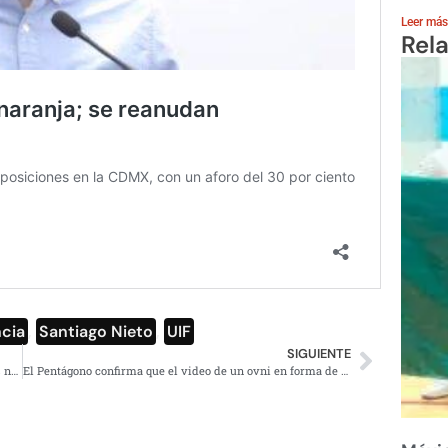
Leer más
Rel
cia
,
Santiago Nieto
,
UIF
SIGUIENTE
AMLO agradece a papás que apoyan en la educación a los niños
El Pentágono confirma que el video de un ovni en forma de pirámide es real