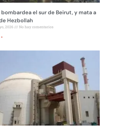
l bombardea el sur de Beirut, y mata a
 de Hezbollah
yo, 2026
No hay comentarios
 »