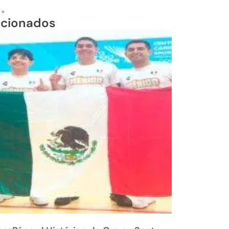
 »
acionados