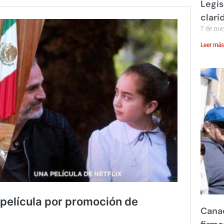
Legis
clari
7 de ma
Leer más
Canad