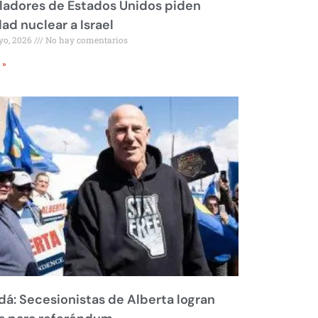
ladores de Estados Unidos piden
dad nuclear a Israel
yo, 2026
No hay comentarios
 »
á: Secesionistas de Alberta logran