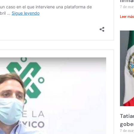
firma
7 de ma
Leer más
Tatia
gobe
7 de ma