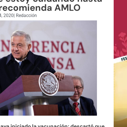
 recomienda AMLO
4, 2020
|
Redacción
a iniciado la vacunación; descartó que