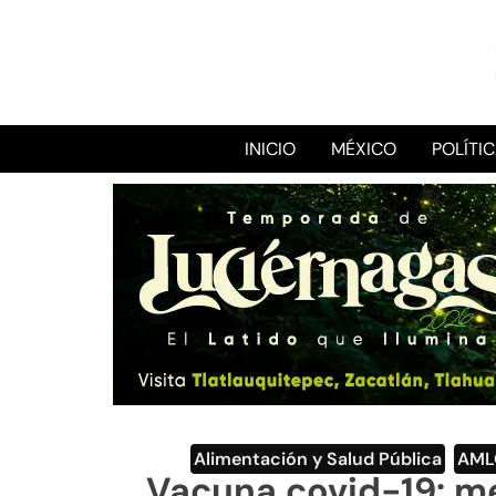
INICIO
MÉXICO
POLÍTI
Alimentación y Salud Pública
,
AML
Vacuna covid-19: m