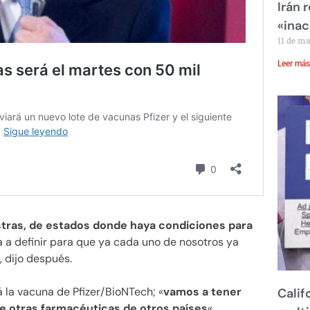
Irán 
«inac
11 de m
Leer más
tras, de estados donde haya condiciones para
 va a definir para que ya cada uno de nosotros ya
 dijo después.
 la vacuna de Pfizer/BioNTech; «
vamos a tener
Calif
de otras farmacéuticas de otros países
«.