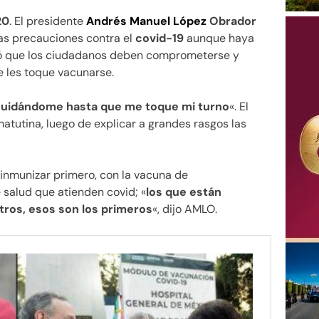
20
. El presidente
Andrés Manuel López
Obrador
as precauciones contra el
covid-19
aunque haya
aló que los ciudadanos deben comprometerse y
ue les toque vacunarse.
 cuidándome hasta que me toque mi turno
«. El
matutina, luego de explicar a grandes rasgos las
e inmunizar primero, con la vacuna de
e salud que atienden covid; «
los que están
otros, esos son los primeros
«, dijo AMLO.