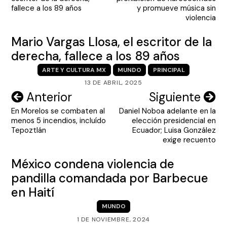
entradas
fallece a los 89 años
y promueve música sin
violencia
Mario Vargas Llosa, el escritor de la
derecha, fallece a los 89 años
ARTE Y CULTURA MX
MUNDO
PRINCIPAL
13 DE ABRIL, 2025
Navegación
Anterior
Siguiente
En Morelos se combaten al
Daniel Noboa adelante en la
de
menos 5 incendios, incluído
elección presidencial en
entradas
Tepoztlán
Ecuador; Luisa González
exige recuento
México condena violencia de
pandilla comandada por Barbecue
en Haití
MUNDO
1 DE NOVIEMBRE, 2024