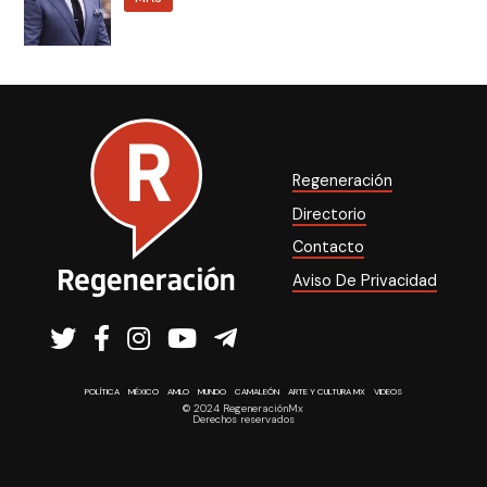
Regeneración
Directorio
Contacto
Aviso De Privacidad
POLÍTICA
MÉXICO
AMLO
MUNDO
CAMALEÓN
ARTE Y CULTURA MX
VIDEOS
© 2024 RegeneraciónMx
Derechos reservados