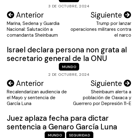
3 DE OCTUBRE, 2024
Navegación
Anterior
Siguiente
Marina, Sedena y Guardia
Trump por lanzar
de
Nacional: Salutación a
operaciones militares contra
entradas
comandanta Sheinbaum
el narco
Israel declara persona non grata al
secretario general de la ONU
MUNDO
2 DE OCTUBRE, 2024
Navegación
Anterior
Siguiente
Recalendarizan audiencia de
Sheinbaum alerta a
de
el Mayo y sentencia de
población de Oaxaca y
entradas
García Luna
Guerrero por Depresión 11-E
Juez aplaza fecha para dictar
sentencia a Genaro García Luna
MUNDO
SEGURIDAD