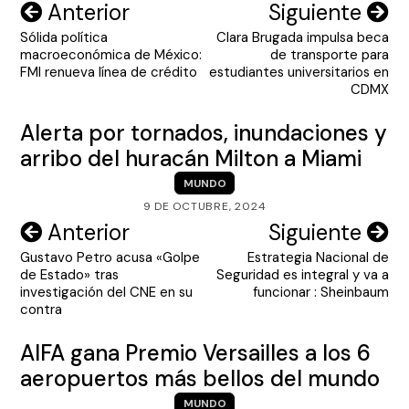
Navegación
Anterior
Siguiente
Sólida política
Clara Brugada impulsa beca
de
macroeconómica de México:
de transporte para
entradas
FMI renueva línea de crédito
estudiantes universitarios en
CDMX
Alerta por tornados, inundaciones y
arribo del huracán Milton a Miami
MUNDO
9 DE OCTUBRE, 2024
Navegación
Anterior
Siguiente
Gustavo Petro acusa «Golpe
Estrategia Nacional de
de
de Estado» tras
Seguridad es integral y va a
entradas
investigación del CNE en su
funcionar : Sheinbaum
contra
AIFA gana Premio Versailles a los 6
aeropuertos más bellos del mundo
MUNDO