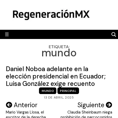
Skip
MÉXICO
to
content
POLÍTICA
MUNDO
☰
RegeneraciónMX
Sitio de noticias libre e independiente
CAMALEÓN
ETIQUETA:
mundo
OPINIÓN
DEPORTES
Daniel Noboa adelante en la
ENGLISH SECTION
elección presidencial en Ecuador;
Luisa González exige recuento
VIDEOS
MUNDO
PRINCIPAL
13 DE ABRIL, 2025
Navegación
Anterior
Siguiente
Mario Vargas Llosa, el
Claudia Sheinbaum niega
de
escritor de la derecha,
prohibición de narcocorridos