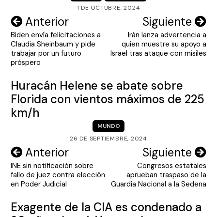
1 DE OCTUBRE, 2024
Navegación
Anterior
Siguiente
Biden envía felicitaciones a
Irán lanza advertencia a
de
Claudia Sheinbaum y pide
quien muestre su apoyo a
entradas
trabajar por un futuro
Israel tras ataque con misiles
próspero
Huracán Helene se abate sobre
Florida con vientos máximos de 225
km/h
MUNDO
26 DE SEPTIEMBRE, 2024
Navegación
Anterior
Siguiente
INE sin notificación sobre
Congresos estatales
de
fallo de juez contra elección
aprueban traspaso de la
entradas
en Poder Judicial
Guardia Nacional a la Sedena
Exagente de la CIA es condenado a