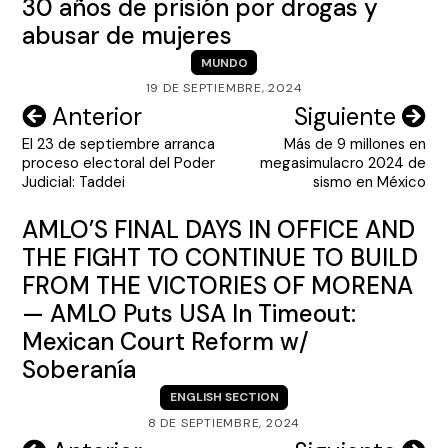
30 años de prisión por drogas y
abusar de mujeres
MUNDO
19 DE SEPTIEMBRE, 2024
Navegación
Anterior
Siguiente
El 23 de septiembre arranca
Más de 9 millones en
de
proceso electoral del Poder
megasimulacro 2024 de
entradas
Judicial: Taddei
sismo en México
AMLO’S FINAL DAYS IN OFFICE AND
THE FIGHT TO CONTINUE TO BUILD
FROM THE VICTORIES OF MORENA
— AMLO Puts USA In Timeout:
Mexican Court Reform w/
Soberanía
ENGLISH SECTION
8 DE SEPTIEMBRE, 2024