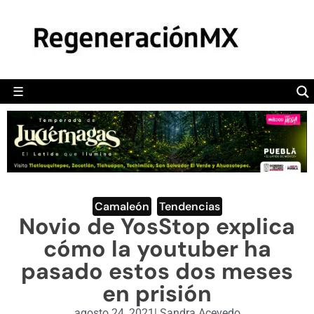
MÉXICO
POLÍTICA
MUNDO
☰
RegeneraciónMX
Sitio de noticias libre e independiente
CAMALEÓN
OPINIÓN
DEPORTES
ENGLISH SECTION
Camaleón
,
Tendencias
Novio de YosStop explica
VIDEOS
cómo la youtuber ha
pasado estos dos meses
en prisión
agosto 24, 2021
|
Sandra Acevedo