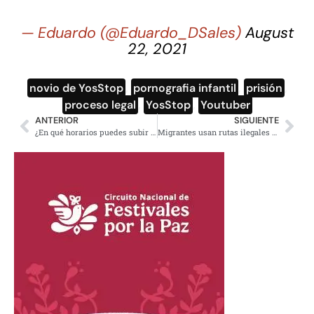
— Eduardo (@Eduardo_DSales)
August
22, 2021
novio de YosStop
,
pornografia infantil
,
prisión
,
proceso legal
,
YosStop
,
Youtuber
ANTERIOR
SIGUIENTE
¿En qué horarios puedes subir tu bicicleta al transporte público en CDMX?
Migrantes usan rutas ilegales para cruzar Colombia rumbo a México y EU