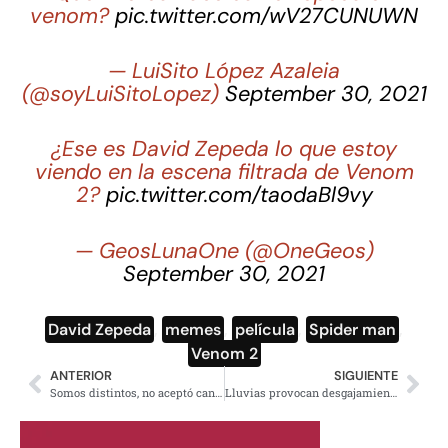
venom?
pic.twitter.com/wV27CUNUWN
— LuiSito López Azaleia
(@soyLuiSitoLopez)
September 30, 2021
¿Ese es David Zepeda lo que estoy
viendo en la escena filtrada de Venom
2?
pic.twitter.com/taodaBl9vy
— GeosLunaOne (@OneGeos)
September 30, 2021
David Zepeda
,
memes
,
película
,
Spider man
,
Venom 2
ANTERIOR
SIGUIENTE
Somos distintos, no aceptó canonjías, responde Adán Augusto a oposición
Lluvias provocan desgajamiento de la Sierra de Guadalupe en Ecatepec