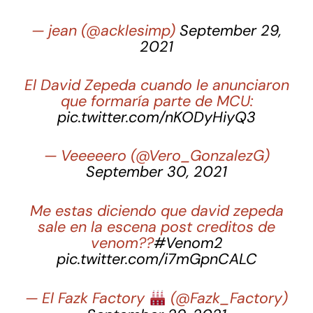
— jean (@acklesimp)
September 29,
2021
El David Zepeda cuando le anunciaron
que formaría parte de MCU:
pic.twitter.com/nKODyHiyQ3
— Veeeeero (@Vero_GonzalezG)
September 30, 2021
Me estas diciendo que david zepeda
sale en la escena post creditos de
venom??
#Venom2
pic.twitter.com/i7mGpnCALC
— El Fazk Factory
(@Fazk_Factory)