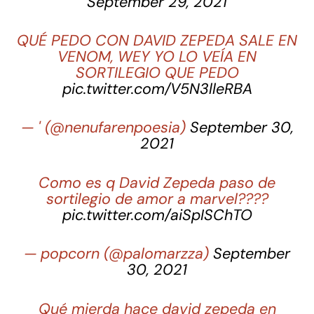
September 29, 2021
QUÉ PEDO CON DAVID ZEPEDA SALE EN
VENOM, WEY YO LO VEÍA EN
SORTILEGIO QUE PEDO
pic.twitter.com/V5N3lleRBA
— ' (@nenufarenpoesia)
September 30,
2021
Como es q David Zepeda paso de
sortilegio de amor a marvel????
pic.twitter.com/aiSpISChTO
— popcorn (@palomarzza)
September
30, 2021
Qué mierda hace david zepeda en