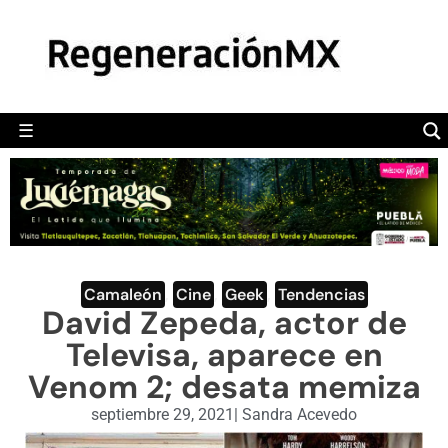
MÉXICO
POLÍTICA
MUNDO
☰
RegeneraciónMX
Sitio de noticias libre e independiente
CAMALEÓN
OPINIÓN
DEPORTES
ENGLISH SECTION
Camaleón
,
Cine
,
Geek
,
Tendencias
David Zepeda, actor de
VIDEOS
Televisa, aparece en
Venom 2; desata memiza
septiembre 29, 2021
|
Sandra Acevedo