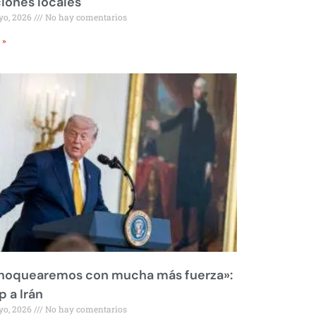
iones locales
yo, 2026
No hay comentarios
 »
 noquearemos con mucha más fuerza»:
 a Irán
yo, 2026
No hay comentarios