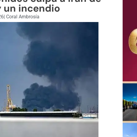
 un incendio
26
|
Coral Ambrosía