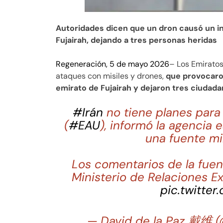
Autoridades dicen que un dron causó un inc
Fujairah, dejando a tres personas heridas
Regeneración, 5 de mayo 2026
– Los Emiratos
ataques con misiles y drones,
que provocaron
emirato de Fujairah y dejaron tres ciudada
#Irán
no tiene planes para
(
#EAU
), informó la agencia e
una fuente mil
Los comentarios de la fuen
Ministerio de Relaciones E
pic.twitter
— David de la Paz 戴维 