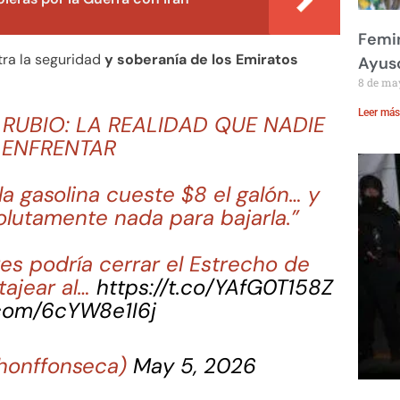
Femin
ra la seguridad
y soberanía de los Emiratos
Ayus
8 de ma
Leer más
UBIO: LA REALIDAD QUE NADIE
 ENFRENTAR
a gasolina cueste $8 el galón… y
lutamente nada para bajarla.”
es podría cerrar el Estrecho de
tajear al…
https://t.co/YAfG0T158Z
.com/6cYW8e1I6j
honffonseca)
May 5, 2026