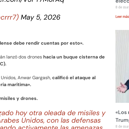
elecc
8 de ma
acrrr7)
May 5, 2026
Leer más
dense debe rendir cuentas por esto».
rán lanzó dos drones
hacia un buque cisterna de
C).
s Unidos, Anwar Gargash,
calificó el ataque al
ría marítima».
misiles y drones.
ado hoy otra oleada de misiles y
«Los
Árabes Unidos, con las defensas
Trump
tando activamente las amenazas
8 de ma