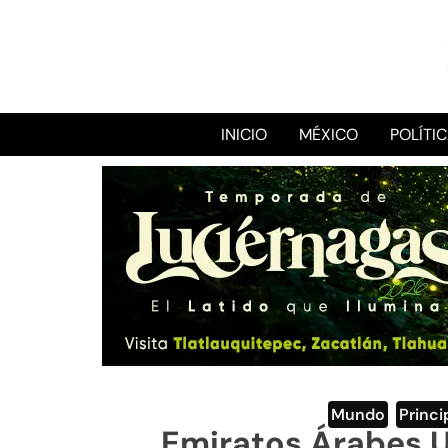
INICIO
MÉXICO
POLÍTI
Mundo
,
Princi
Emiratos Árabes U