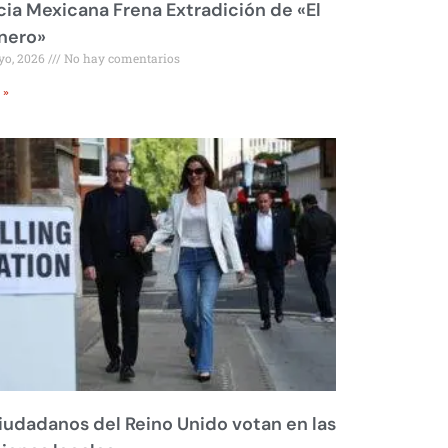
cia Mexicana Frena Extradición de «El
nero»
yo, 2026
No hay comentarios
 »
iudadanos del Reino Unido votan en las