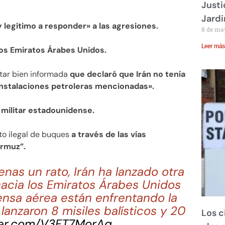
Justi
Jardi
 legítimo a responder» a las agresiones.
8 de ma
Leer más
los Emiratos Árabes Unidos.
litar bien informada
que declaró que Irán no tenía
instalaciones petroleras mencionadas».
militar estadounidense.
ito ilegal de buques
a través de las vías
Ormuz”.
as un rato, Irán ha lanzado otra
hacia los Emiratos Árabes Unidos
ensa aérea están enfrentando la
anzaron 8 misiles balísticos y 20
Los c
tter.com/V3FT7MorAq