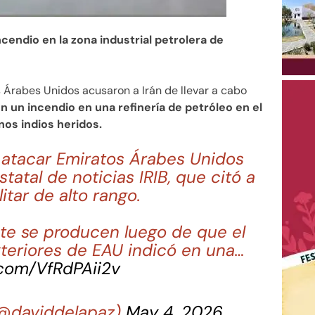
endio en la zona industrial petrolera de
 Árabes Unidos acusaron a Irán de llevar a cabo
 un incendio en una refinería de petróleo en el
nos indios heridos.
 atacar Emiratos Árabes Unidos
statal de noticias IRIB, que citó a
itar de alto rango.
te se producen luego de que el
xteriores de EAU indicó en una…
.com/VfRdPAii2v
(@daviddelapaz)
May 4, 2026