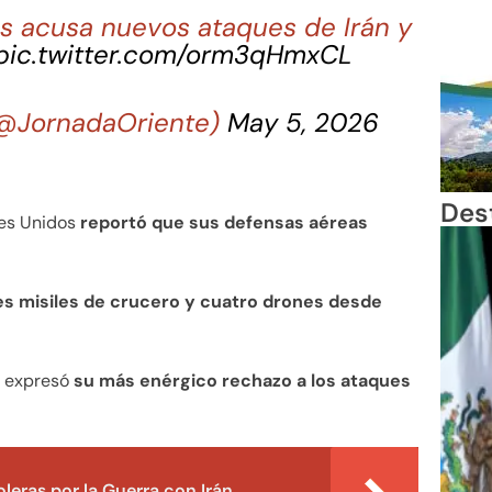
os acusa nuevos ataques de Irán y
pic.twitter.com/orm3qHmxCL
(@JornadaOriente)
May 5, 2026
Des
bes Unidos
reportó que sus defensas aéreas
es misiles de crucero y cuatro drones desde
ís expresó
su más enérgico rechazo a los ataques
leras por la Guerra con Irán